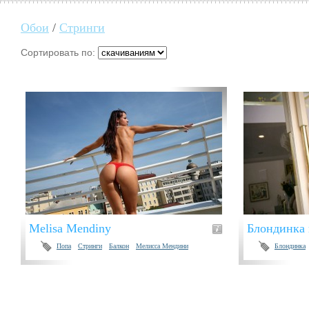
Обои
/
Стринги
Сортировать по:
Melisa Mendiny
Блондинка 
Попа
Стринги
Балкон
Мелисса Мендини
Блондинка