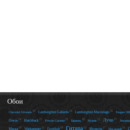
Обои
19
25
26
Lamborghini Gallardo
Lamborghini Murcielago
Chevrolet Silverado
Peugeot 30
Лучи
24
25
19
16
12
37
Опель
Hatchback
Porsche Cayenne
Церковь
Мужик
Звездны
Гитара
20
21
20
53
27
16
Маска
Warhammer
Голубой
Медведь
Под водой