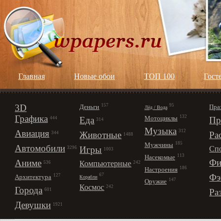
Главная
Новые обои
ТОП 100
Гост
3D
157
95
Деньги
Пра
Лёд / Вода
Графика
132
Мотоциклы
Еда
Пр
444
314
Музыка
312
Авиация
Животные
Ра
344
1488
185
Мужчины
Автомобили
Игры
Сп
3296
1003
113
Насекомые
Фи
Аниме
Компьютерные
242
536
186
Настроения
67
Фэ
127
Архитектура
Корабли
147
Оружие
Космос
242
Города
Ра
601
Девушки
1921