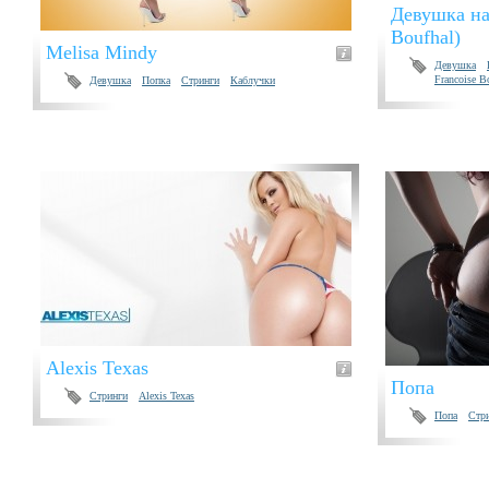
Девушка на
Boufhal)
Melisa Mindy
Девушка
Francoise B
Девушка
Попка
Стринги
Каблучки
Alexis Texas
Попа
Стринги
Alexis Texas
Попа
Стр