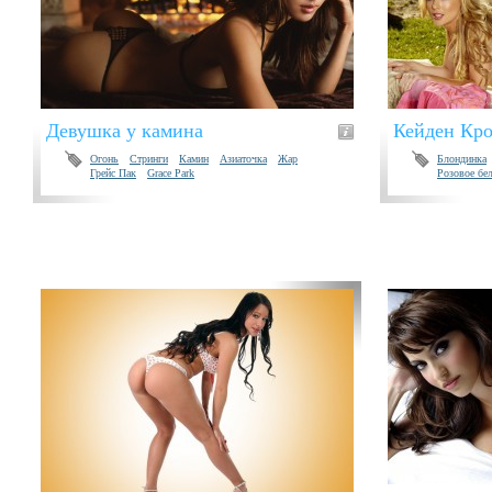
Девушка у камина
Кейден Кро
Огонь
Стринги
Камин
Азиаточка
Жар
Блондинка
Грейс Пак
Grace Park
Розовое бе