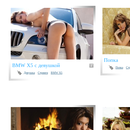
Попка
BMW X5 с девушкой
Попка
Ст
Девушка
Стринги
BMW X5