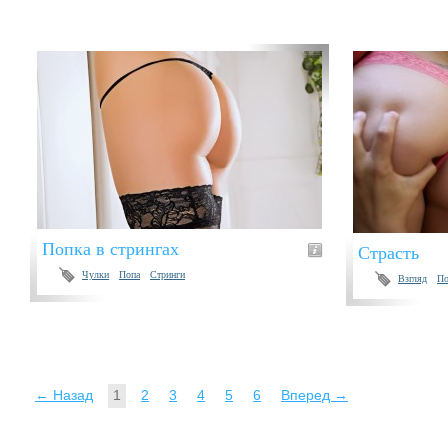
Попка в стрингах
Страсть
Чулки
Попа
Стринги
Взгляд
По
← Назад
1
2
3
4
5
6
Вперед →