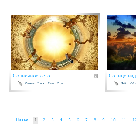
Солнечное лето
Солнце над
Солнце
Пляж
Лето
Круг
Небо
Обл
← Назад
1
2
3
4
5
6
7
8
9
10
11
1