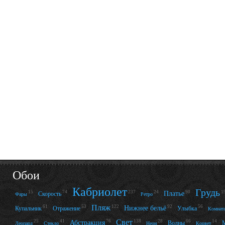
Обои
Кабриолет
Грудь
15
74
24
90
1
237
Платье
Скорость
Фары
Ретро
Пляж
61
53
122
92
56
Нижнее бельё
Купальник
Отражение
Улыбка
Комнат
Свет
25
41
76
138
28
66
14
Абстракция
Волны
Леопард
Стекло
Неон
Корвет