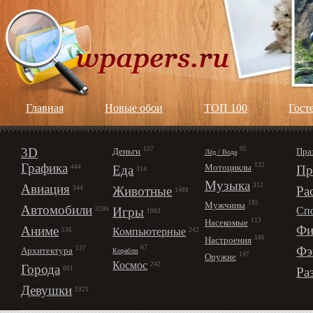
Главная
Новые обои
ТОП 100
Гост
3D
157
95
Деньги
Пра
Лёд / Вода
Графика
132
Мотоциклы
Еда
Пр
444
314
Музыка
312
Авиация
Животные
Ра
344
1488
185
Мужчины
Автомобили
Игры
Сп
3296
1003
113
Насекомые
Фи
Аниме
Компьютерные
242
536
186
Настроения
67
Фэ
127
Архитектура
Корабли
147
Оружие
Космос
242
Города
Ра
601
Девушки
1921