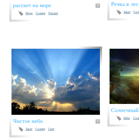
Речка в лес
рассвет на море
Закат
Сол
Море
Солнце
Рассвет
Солнечный 
Небо
Сол
Чистое небо
Закат
Солнце
Свет