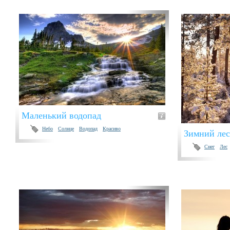
Маленький водопад
Небо
Солнце
Водопад
Красиво
Зимний лес
Снег
Лес