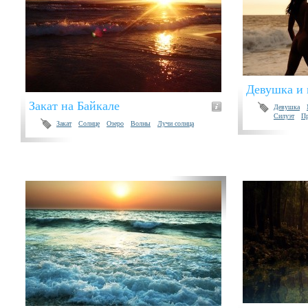
Девушка и 
Закат на Байкале
Девушка
Силуэт
П
Закат
Солнце
Озеро
Волны
Лучи солнца