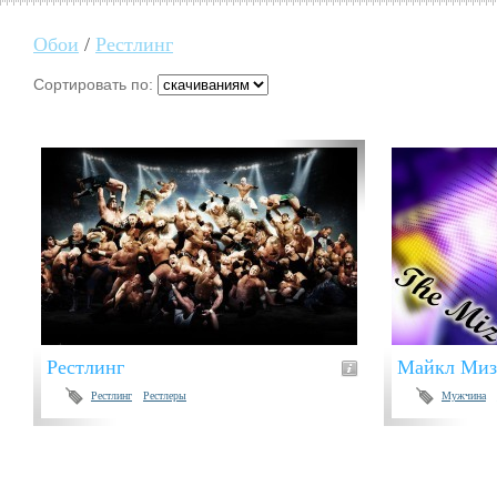
Обои
/
Рестлинг
Сортировать по:
Рестлинг
Майкл Миз
Рестлинг
Рестлеры
Мужчина