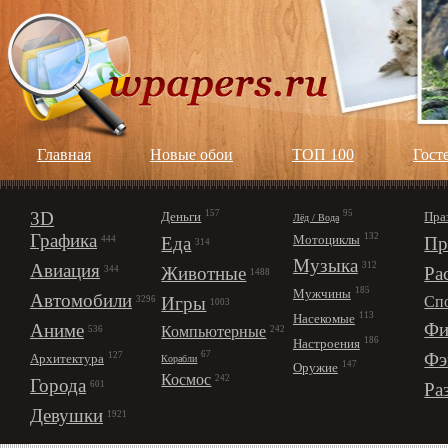
Главная
Новые обои
ТОП 100
Гост
3D
157
95
Деньги
Пра
Лёд / Вода
Графика
132
Мотоциклы
Еда
Пр
444
314
Музыка
312
Авиация
Животные
Ра
344
1488
185
Мужчины
Автомобили
Игры
Сп
3296
1003
113
Насекомые
Фи
Аниме
Компьютерные
242
536
186
Настроения
67
Фэ
127
Архитектура
Корабли
147
Оружие
Космос
242
Города
Ра
601
Девушки
1921