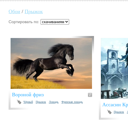
Обои
/
Прыжок
Сортировать по:
Вороной фриз
Чёрный
Прыжок
Лошадь
Фризская лошадь
Ассасин К
Прыжок