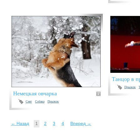
Танцор в 
Прыжок
Немецкая овчарка
Снег
Собака
Прыжок
← Назад
1
2
3
4
Вперед →