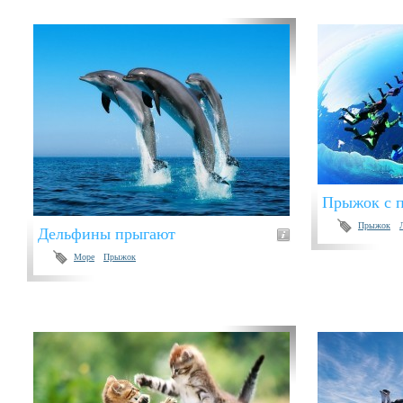
Прыжок с 
Прыжок
Дельфины прыгают
Море
Прыжок