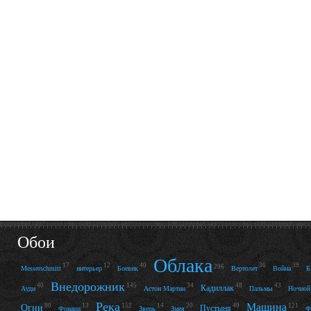
Обои
Облака
17
12
40
36
39
296
Messerschmitt
интерьер
Боевик
Вертолет
Война
Внедорожник
40
145
34
48
43
Кадиллак
Ауди
Астон Мартин
Пальмы
Ночной
Река
Машина
80
13
152
14
20
49
121
Огни
Пустыня
Фонари
Зверь
Змея
Ф