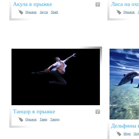
Акула в прыжке
Лиса на ох
Прыжок
Акула
Shark
Прыжок
Танцор в прыжке
Прыжок
Танец
Танцор
Дельфины 
Море
Ост