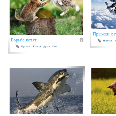
Прыжки с 
Борьба котят
Прыжок
Прыжок
Котята
Драка
Пень