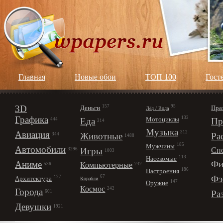
Главная
Новые обои
ТОП 100
Гост
3D
157
95
Деньги
Пра
Лёд / Вода
Графика
132
Мотоциклы
Еда
Пр
444
314
Музыка
312
Авиация
Животные
Ра
344
1488
185
Мужчины
Автомобили
Игры
Сп
3296
1003
113
Насекомые
Фи
Аниме
Компьютерные
242
536
186
Настроения
67
Фэ
127
Архитектура
Корабли
147
Оружие
Космос
242
Города
Ра
601
Девушки
1921