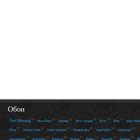
Обои
54
19
12
16
14
13
Ford Mustang
Нью-Йорк
Задница
Avril Lavigne
Бусы
Пена
Irina Sheik
20
14
13
41
14
18
Ноги
Adriana Lima
Susan Wayland
Чёрный фон
АриSt@Rх
Обработка
27
13
48
17
14
17
16
Автомобиль
Колготки
Каблуки
Шляпа
Винил
Поцелуй
Джинсы
И