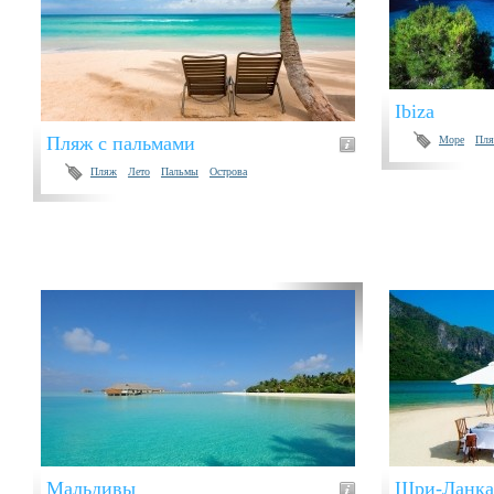
Ibiza
Пляж с пальмами
Море
Пл
Пляж
Лето
Пальмы
Острова
Мальдивы
Шри-Ланка