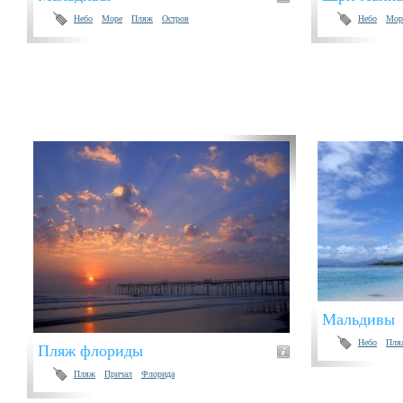
Небо
Море
Пляж
Остров
Небо
Мор
Мальдивы
Небо
Пля
Пляж флориды
Пляж
Причал
Флорида