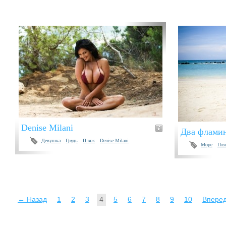
Denise Milani
Два флами
Девушка
Грудь
Пляж
Denise Milani
Море
Пл
← Назад
1
2
3
4
5
6
7
8
9
10
Впере