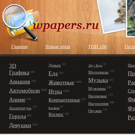
Главная
Новые обои
ТОП 100
Гост
3D
157
95
Деньги
Пра
Лёд / Вода
Графика
132
Мотоциклы
Еда
Пр
444
314
Музыка
312
Авиация
Животные
Ра
344
1488
185
Мужчины
Автомобили
Игры
Сп
3296
1003
113
Насекомые
Фи
Аниме
Компьютерные
242
536
186
Настроения
67
Фэ
127
Архитектура
Корабли
147
Оружие
Космос
242
Города
Ра
601
Девушки
1921