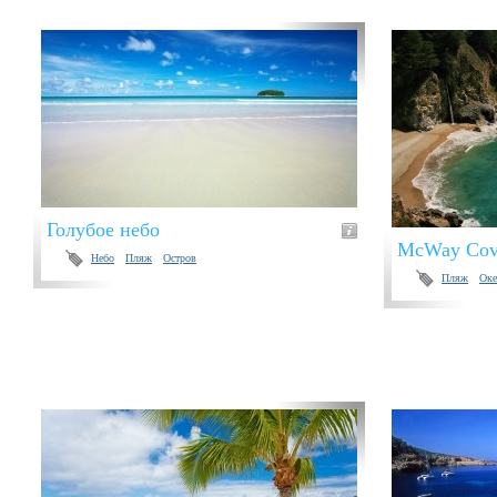
Голубое небо
McWay Cove
Небо
Пляж
Остров
Пляж
Оке