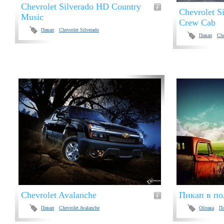
Chevrolet Silverado HD Country
Chevrolet S
Music
Crew Cab
Пикап
Chevrolet Silverado
Пикап
Che
Chevrolet Avalanche
Пикап в по
Пикап
Chevrolet Avalanche
Облака
П