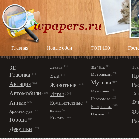
Главная
Новые обои
ТОП 100
Гост
3D
157
95
Деньги
Пра
Лёд / Вода
Графика
132
Мотоциклы
Еда
Пр
444
314
Музыка
312
Авиация
Животные
Ра
344
1488
185
Мужчины
Автомобили
Игры
Сп
3296
1003
113
Насекомые
Фи
Аниме
Компьютерные
242
536
186
Настроения
67
Фэ
127
Архитектура
Корабли
147
Оружие
Космос
242
Города
Ра
601
Девушки
1921