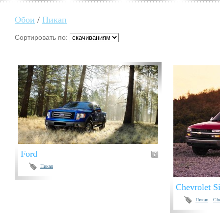
Обои
/
Пикап
Сортировать по:
Ford
Пикап
Chevrolet S
Пикап
Che