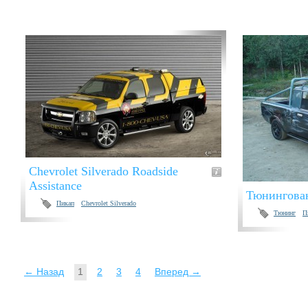
Chevrolet Silverado Roadside
Assistance
Тюнингова
Пикап
Chevrolet Silverado
Тюнинг
П
← Назад
1
2
3
4
Вперед →