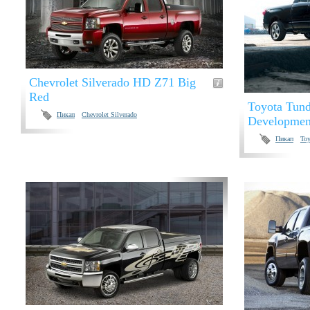
Chevrolet Silverado HD Z71 Big
Red
Toyota Tun
Пикап
Chevrolet Silverado
Developmen
Пикап
Toy