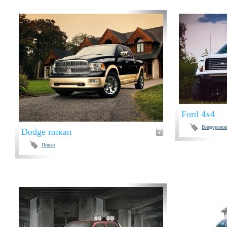
Ford 4х4
Внедорожн
Dodge пикап
Пикап