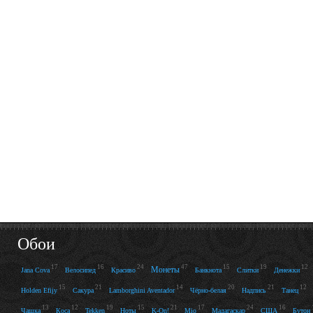
Обои
17
16
24
47
15
19
12
Монеты
Jana Cova
Велосипед
Красиво
Банкнота
Слитки
Денежки
15
21
14
20
21
12
Holden Efijy
Сакура
Lamborghini Aventador
Чёрно-белая
Надпись
Танец
13
12
19
15
21
17
24
16
Чашка
Коса
Tekken
Ноты
K-On!
Mio
Мадагаскар
США
Бутон