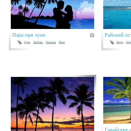
Пара при луне
Райский ос
Луна
Любовь
Пальмы
Пара
Море
Ост
Гавайские 