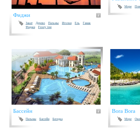
Море
Пл
Фиджи
Закат
Дерево
Пальмы
Иголки
Ель
Гамак
Фиджи
Frosty tree
Бассейн
Bora Bora
Пальмы
Бассейн
Беседка
Море
Оке