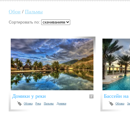
Обои
/
Пальмы
Сортировать по:
Домики у реки
Бассейн на
Облака
Река
Пальмы
Домики
Облака
За