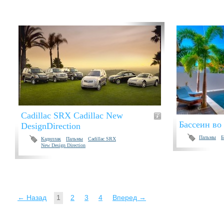
Cadillac SRX Cadillac New
Бассеин во
DesignDirection
Пальмы
Б
Кадиллак
Пальмы
Cadillac SRX
New Design Direction
← Назад
1
2
3
4
Вперед →