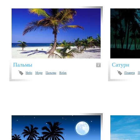
Пальмы
Сатурн
Небо
Море
Пальмы
Relax
Планета
П