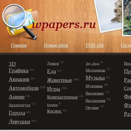
Главная
Новые обои
ТОП 100
Гост
3D
157
95
Деньги
Пра
Лёд / Вода
Графика
132
Мотоциклы
Еда
Пр
444
314
Музыка
312
Авиация
Животные
Ра
344
1488
185
Мужчины
Автомобили
Игры
Сп
3296
1003
113
Насекомые
Фи
Аниме
Компьютерные
242
536
186
Настроения
67
Фэ
127
Архитектура
Корабли
147
Оружие
Космос
242
Города
Ра
601
Девушки
1921