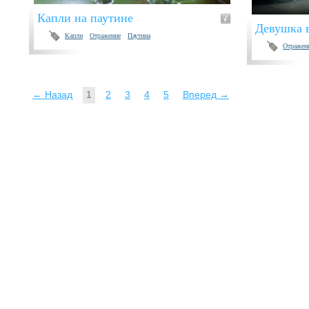
Капли на паутине
Девушка в
Капли
Отражение
Паутина
Отражен
← Назад
1
2
3
4
5
Вперед →