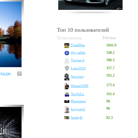
Топ 10 пользователей
Пользователь
Рейтинг
1841.9
FreshMan
540.2
dpt_sakha
506.3
Trugan-d
357.7
Leon1010
глади
192.2
Nowotny
175.4
Deman1608
161.4
NevFeLL
Phenomen
98
96
boryusig2
SuslayK
82.3