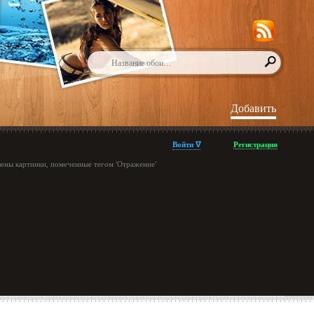
Добавить
Войти ∇
Регистрация
лены картинки, помеченные тегом 'Отражение'