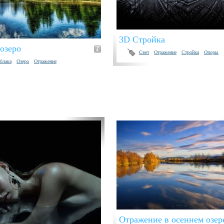
3D Стройка
озеро
Свет
Отражение
Стройка
Опоры
блака
Озеро
Отражение
Отражение в осеннем озер