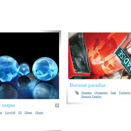
Burnout paradise
Машина
Отражение
Знак
Разбитое 
Burnout Paradise
е шары
ие
Голубой
3D
Шары
Объем