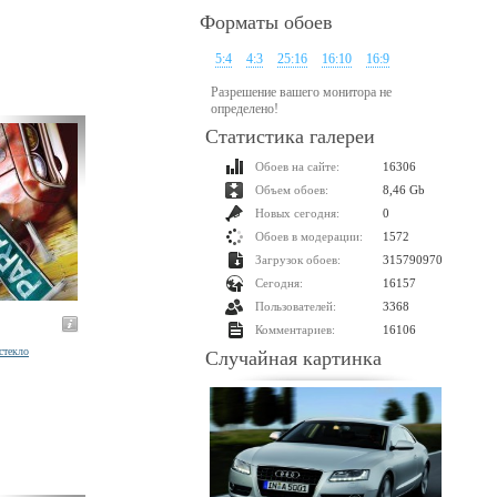
Форматы обоев
5:4
4:3
25:16
16:10
16:9
Разрешение вашего монитора не
определено!
Статистика галереи
Обоев на сайте:
16306
Объем обоев:
8,46 Gb
Новых сегодня:
0
Обоев в модерации:
1572
Загрузок обоев:
315790970
Сегодня:
16157
Пользователей:
3368
Комментариев:
16106
стекло
Случайная картинка