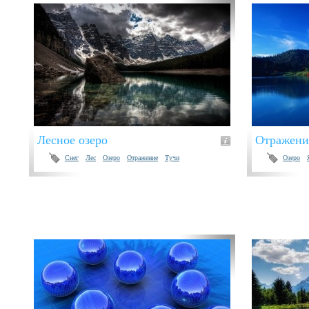
Лесное озеро
Отражение
Снег
Лес
Озеро
Отражение
Тучи
Озеро