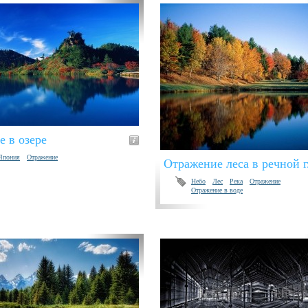
 в озере
Япония
Отражение
Отражение леса в речной 
Небо
Лес
Река
Отражение
Отражение в воде