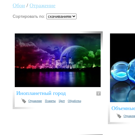
Обои
/
Отражение
Сортировать по:
Инопланетный город
Отражение
Планеты
Цвет
Обработка
Объемны
Отражен