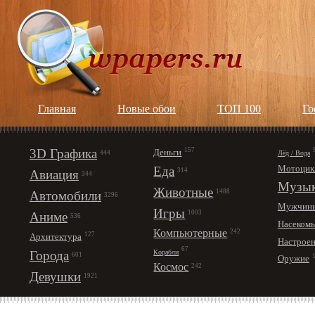
Главная
Новые обои
ТОП 100
Го
3D Графика
157
Деньги
Лёд / Вода
444
Мотоцик
Еда
314
Авиация
344
Музы
Животные
1488
Автомобили
3296
Мужчин
Игры
1003
Аниме
536
Насеком
Компьютерные
242
127
Архитектура
Настрое
67
Корабли
Города
601
Оружие
Космос
242
Девушки
1921