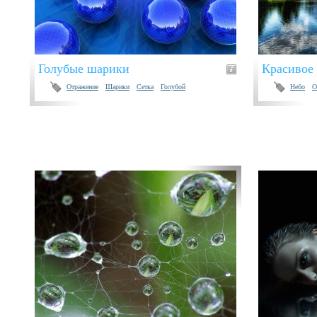
Голубые шарики
Красивое 
Отражение
Шарики
Сетка
Голубой
Небо
О