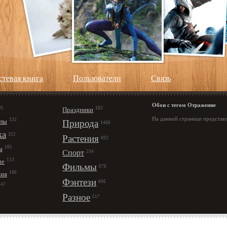
стевая книга
Пользователи
Cвязь
Обои с тегом Отражение
95
183
Праздники
На данной странице представ
132
лы
Природа
1460
ка
312
Растения
692
185
ы
Спорт
234
113
ые
Фильмы
678
186
ния
Фэнтези
606
147
Разное
517