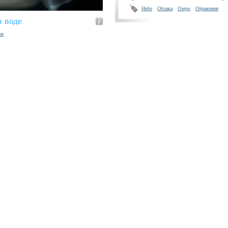
Небо
Облака
Озеро
Отражение
 воде
ие