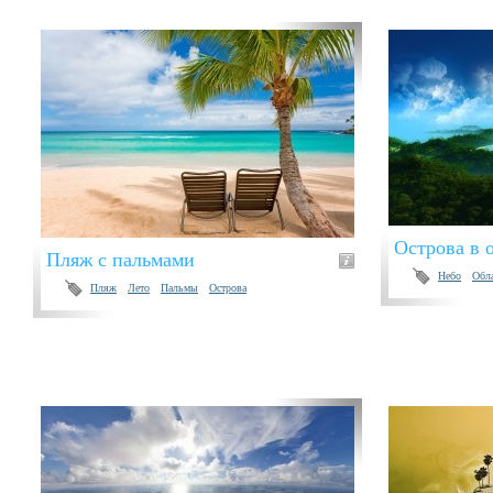
Острова в 
Пляж с пальмами
Небо
Обл
Пляж
Лето
Пальмы
Острова