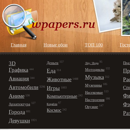
Главная
Новые обои
ТОП 100
Гост
3D
157
95
Деньги
Пра
Лёд / Вода
Графика
132
Мотоциклы
Еда
Пр
444
314
Музыка
312
Авиация
Животные
Ра
344
1488
185
Мужчины
Автомобили
Игры
Сп
3296
1003
113
Насекомые
Фи
Аниме
Компьютерные
242
536
186
Настроения
67
Фэ
127
Архитектура
Корабли
147
Оружие
Космос
242
Города
Ра
601
Девушки
1921