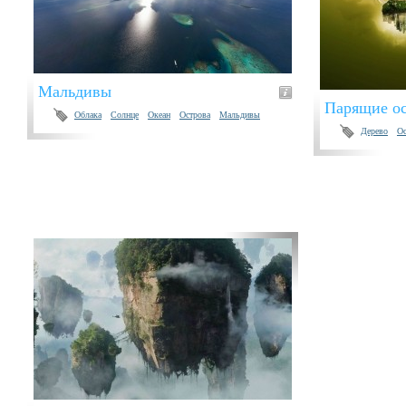
Мальдивы
Парящие ос
Облака
Солнце
Океан
Острова
Мальдивы
Дерево
Ос