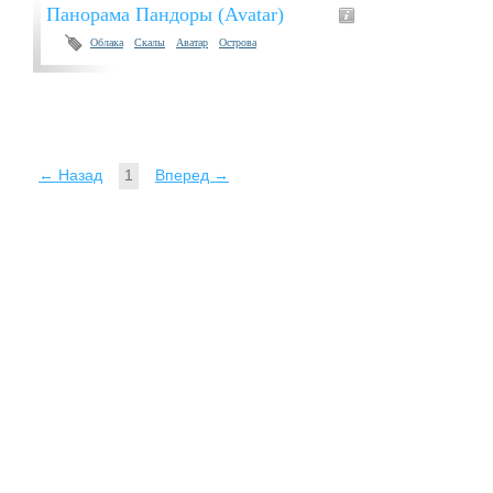
Панорама Пандоры (Avatar)
Облака
Скалы
Аватар
Острова
← Назад
1
Вперед →