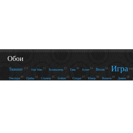
Обои
Игра
112
21
12
30
24
56
Тюнинг
Весна
346
Star Wars
Компьютер
Танк
Букет
43
12
31
23
37
36
29
28
Текстура
Грибы
Сталкер
Stalker
Солдат
Юмор
Валюта
Демон
19
21
14
40
15
28
40
12
Готика
Китай
Фонарь
Флаг
Травка
Туманность
Люди
Экстрим
50
13
21
15
16
32
21
48
Цвет
Маки
Гора
Рыжий
Домик
Мультфильм
Часы
Пейзаж
П
19
13
13
12
14
25
Узор
Суперкар
Ромашки
Harley-Davidson
Карты
Оранжевый