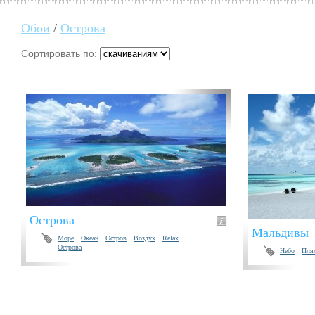
Обои
/
Острова
Сортировать по:
Острова
Мальдивы
Море
Океан
Остров
Воздух
Relax
Острова
Небо
Пля