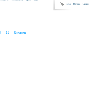
Небо
Облака
Синий
4
15
Вперед →