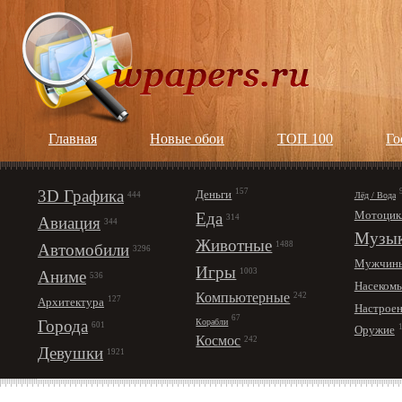
Главная
Новые обои
ТОП 100
Го
3D Графика
157
Деньги
Лёд / Вода
444
Мотоцик
Еда
314
Авиация
344
Музы
Животные
1488
Автомобили
3296
Мужчин
Игры
1003
Аниме
536
Насеком
Компьютерные
242
127
Архитектура
Настрое
67
Корабли
Города
601
Оружие
Космос
242
Девушки
1921