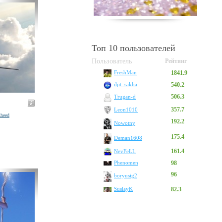
Топ 10 пользователей
Пользователь
Рейтинг
1841.9
FreshMan
540.2
dpt_sakha
506.3
Trugan-d
357.7
Leon1010
heed
192.2
Nowotny
175.4
Deman1608
161.4
NevFeLL
Phenomen
98
96
boryusig2
SuslayK
82.3