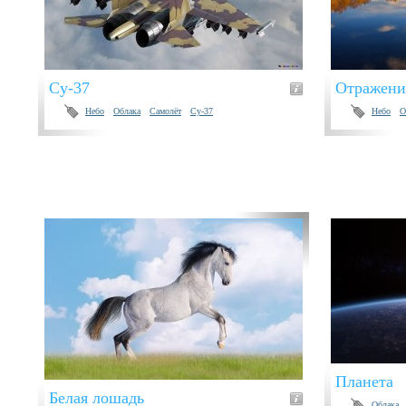
Су-37
Отражение
Небо
Облака
Самолёт
Су-37
Небо
О
Планета
Белая лошадь
Облака