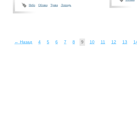
Небо
Облака
Трава
Лошадь
← Назад
4
5
6
7
8
9
10
11
12
13
1