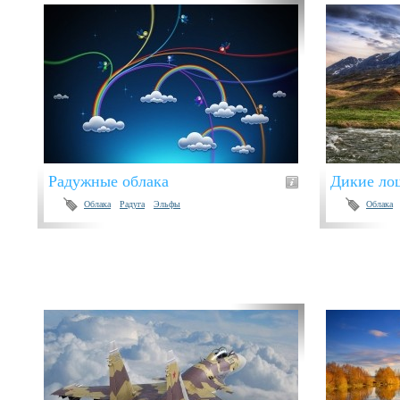
Радужные облака
Дикие ло
Облака
Радуга
Эльфы
Облака