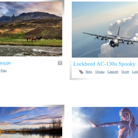
шади
Lockheed AC-130u Spooky
Река
Небо
Облака
Самолёт
Полёт
Lock