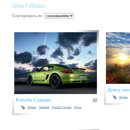
Обои
/
Облака
Сортировать по:
Дом у оке
Облака
Porsche Cayman
Облака
Зелёный
Porsche Cayman
Порш