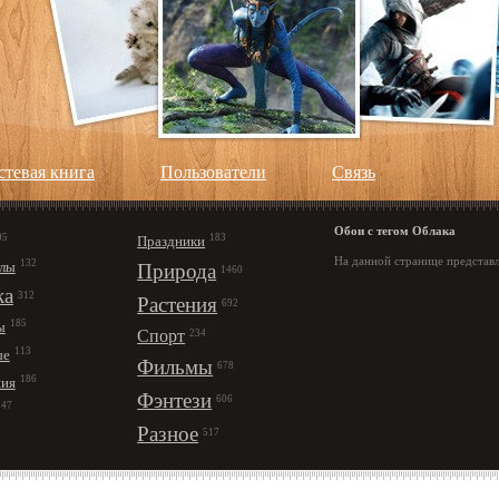
стевая книга
Пользователи
Cвязь
Обои с тегом Облака
95
183
Праздники
На данной странице представл
132
лы
Природа
1460
ка
312
Растения
692
185
ы
Спорт
234
113
ые
Фильмы
678
186
ния
Фэнтези
606
147
Разное
517