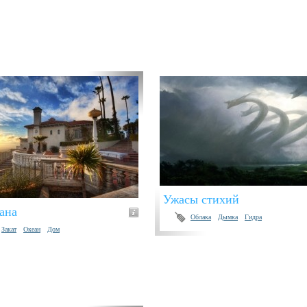
Ужасы стихий
ана
Облака
Дымка
Гидра
Закат
Океан
Дом