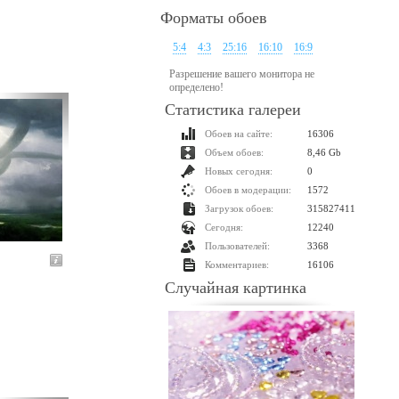
Форматы обоев
5:4
4:3
25:16
16:10
16:9
Разрешение вашего монитора не
определено!
Статистика галереи
Обоев на сайте:
16306
Объем обоев:
8,46 Gb
Новых сегодня:
0
Обоев в модерации:
1572
Загрузок обоев:
315827411
Сегодня:
12240
Пользователей:
3368
Комментариев:
16106
Случайная картинка