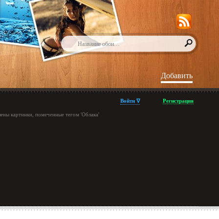
Добавить
Войти ∇
Регистрация
ены картинки, помеченные тегом 'Облака'