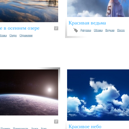
Красивая ведьма
 в осеннем озере
Девушка
Облака
Ведьма
Посох
блака
Озеро
Отражение
Красивое небо
Планета
Поверхность
Space
Stars