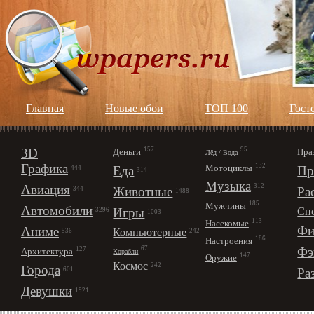
Главная
Новые обои
ТОП 100
Гост
3D
157
95
Деньги
Пра
Лёд / Вода
Графика
132
Мотоциклы
Еда
Пр
444
314
Музыка
312
Авиация
Животные
Ра
344
1488
185
Мужчины
Автомобили
Игры
Сп
3296
1003
113
Насекомые
Фи
Аниме
Компьютерные
242
536
186
Настроения
67
Фэ
127
Архитектура
Корабли
147
Оружие
Космос
242
Города
Ра
601
Девушки
1921