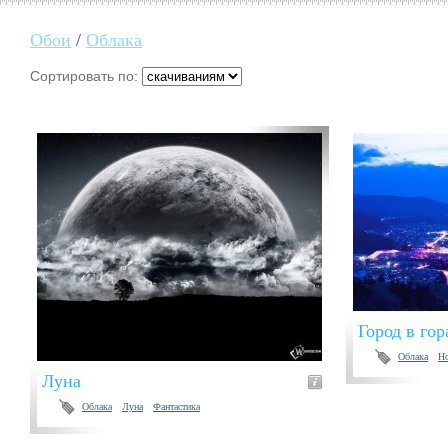
Обои
/
Облака
Сортировать по:
Город в гор
Облака
Н
Луна
Облака
Луна
Фантастика