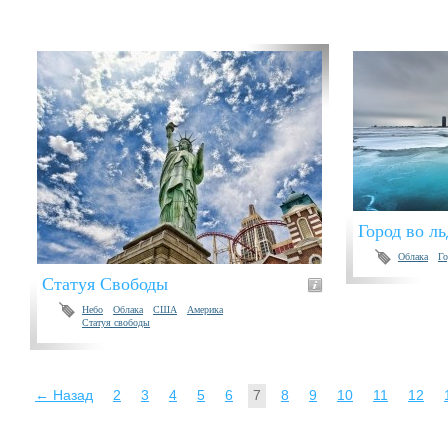
Город во ль
Облака
Го
Статуя Свободы
Небо
Облака
США
Америка
Статуя свободы
← Назад
2
3
4
5
6
7
8
9
10
11
12