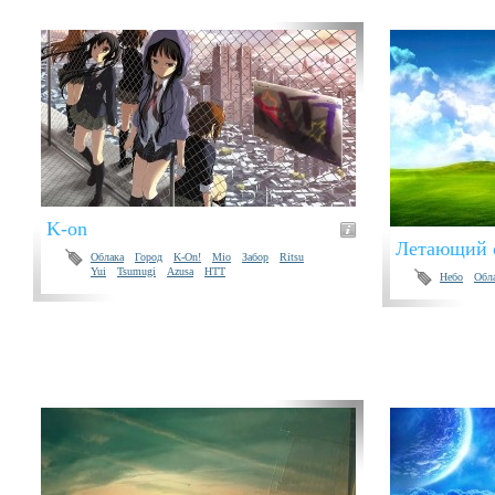
K-on
Летающий 
Облака
Город
K-On!
Mio
Забор
Ritsu
Yui
Tsumugi
Azusa
HTT
Небо
Обл