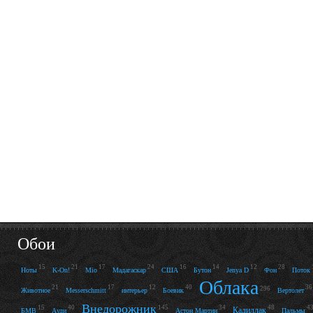
Обои
15
21
17
24
16
14
12
28
Ноты
K-On!
Mio
Мадагаскар
США
Бутон
Jenya D
Фон
Поток
Облака
21
17
12
40
36
296
Животное
Messerschmitt
интерьер
Боевик
Вертолет
Внедорожник
15
40
145
34
48
4
Кадиллак
БМВ
Ауди
Астон Мартин
Пальмы