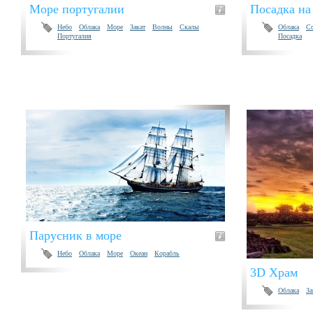
Море португалии
Посадка на
Небо
Облака
Море
Закат
Волны
Скалы
Облака
С
Португалия
Посадка
Парусник в море
Небо
Облака
Море
Океан
Корабль
3D Храм
Облака
За