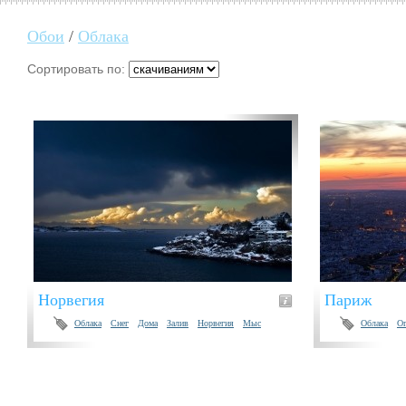
Обои
/
Облака
Сортировать по:
Норвегия
Париж
Облака
Снег
Дома
Залив
Норвегия
Мыс
Облака
О