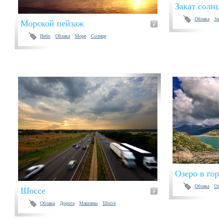
Закат солн
Облака
За
Морской пейзаж
Небо
Облака
Море
Солнце
Озеро в го
Облака
Оз
Шоссе
Облака
Дорога
Машины
Шоссе