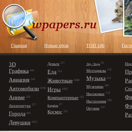
Главная
Новые обои
ТОП 100
Гост
3D
157
95
Деньги
Пра
Лёд / Вода
Графика
132
Мотоциклы
Еда
Пр
444
314
Музыка
312
Авиация
Животные
Ра
344
1488
185
Мужчины
Автомобили
Игры
Сп
3296
1003
113
Насекомые
Фи
Аниме
Компьютерные
242
536
186
Настроения
67
Фэ
127
Архитектура
Корабли
147
Оружие
Космос
242
Города
Ра
601
Девушки
1921