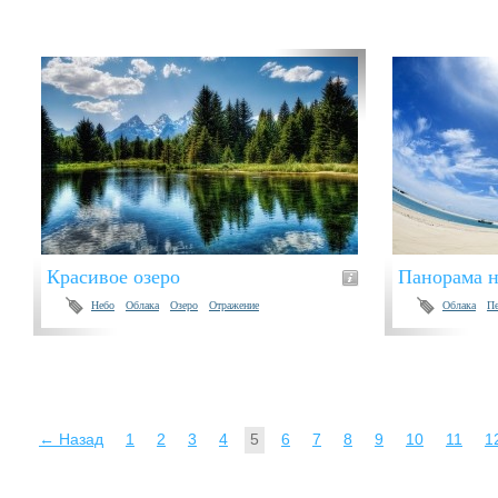
Красивое озеро
Панорама н
Небо
Облака
Озеро
Отражение
Облака
Пе
← Назад
1
2
3
4
5
6
7
8
9
10
11
1