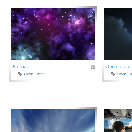
Космос
Орел над о
Облака
Звёзды
Облака
Зв