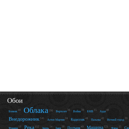
Обои
Облака
40
36
39
15
40
296
Боевик
Вертолет
Война
БМВ
Ауди
Внедорожник
145
34
48
43
19
Кадиллак
Астон Мартин
Пальмы
Ночной город
Река
Машина
13
152
14
20
49
121
15
Пустыня
Ск
Фонари
Зверь
Змея
Фары