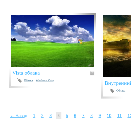
Vista облака
Облака
Windows Vista
Внутренни
Облака
← Назад
1
2
3
4
5
6
7
8
9
10
11
1