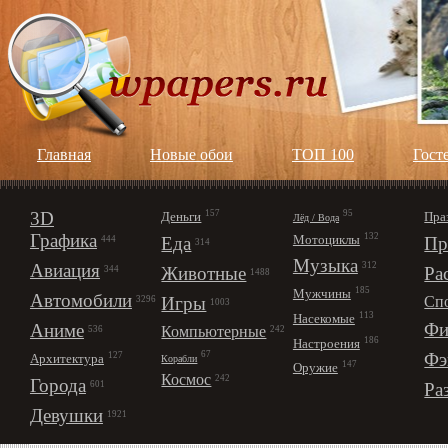
Главная
Новые обои
ТОП 100
Гост
3D
157
95
Деньги
Пра
Лёд / Вода
Графика
132
Мотоциклы
Еда
Пр
444
314
Музыка
312
Авиация
Животные
Ра
344
1488
185
Мужчины
Автомобили
Игры
Сп
3296
1003
113
Насекомые
Фи
Аниме
Компьютерные
242
536
186
Настроения
67
Фэ
127
Архитектура
Корабли
147
Оружие
Космос
242
Города
Ра
601
Девушки
1921