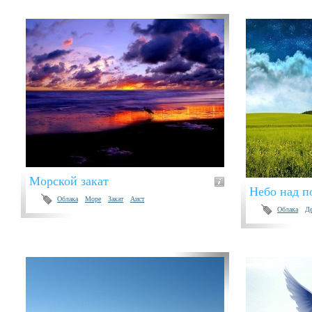
Морской закат
Небо над п
Облака
Море
Закат
Аист
Облака
Де