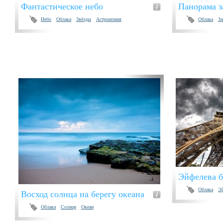
Фантастическое небо
Панорама з
Небо
Облака
Звёзды
Астрономия
Облака
За
Эйфелева 
Облака
Эй
Восход солнца на берегу океана
Облака
Солнце
Океан