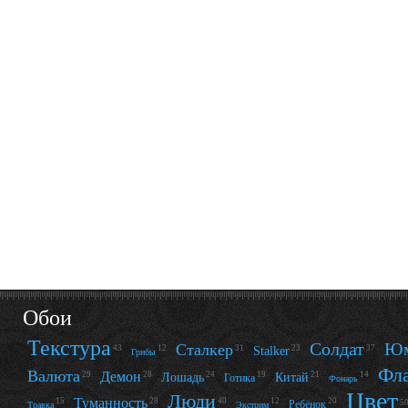
Обои
Текстура
Солдат
Ю
Сталкер
12
31
23
37
43
Stalker
Грибы
Фл
Валюта
Демон
29
28
24
19
21
14
Лошадь
Китай
Готика
Фонарь
Цвет
Люди
Туманность
15
28
12
20
40
Ребёнок
5
Травка
Экстрим