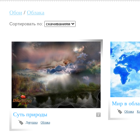
Обои
/
Облака
Сортировать по:
Мир в обла
Облака
Ка
Суть природы
Девушка
Облака