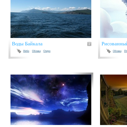
Воды Байкала
Рисованный
Небо
Облака
Озеро
Облака
Пт