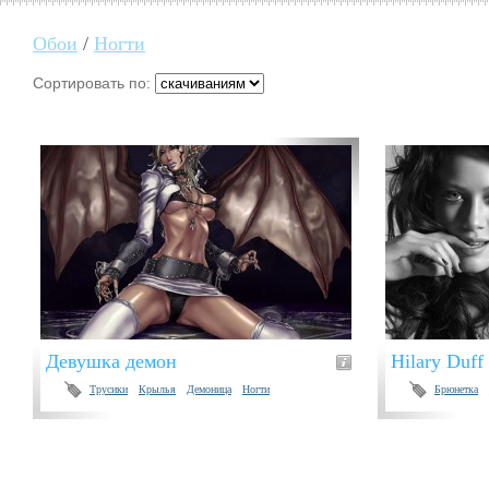
Обои
/
Ногти
Сортировать по:
Девушка демон
Hilary Duff
Трусики
Крылья
Демоница
Ногти
Брюнетка