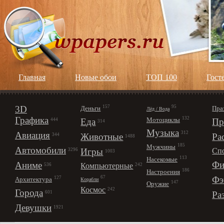
Главная
Новые обои
ТОП 100
Гост
3D
157
95
Деньги
Пра
Лёд / Вода
Графика
132
Мотоциклы
Еда
Пр
444
314
Музыка
312
Авиация
Животные
Ра
344
1488
185
Мужчины
Автомобили
Игры
Сп
3296
1003
113
Насекомые
Фи
Аниме
Компьютерные
242
536
186
Настроения
67
Фэ
127
Архитектура
Корабли
147
Оружие
Космос
242
Города
Ра
601
Девушки
1921