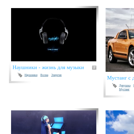
Наушники - жизнь для музыки
Наушники
Волна
Энергия
Мустанг с 
Девушка
Мустанг