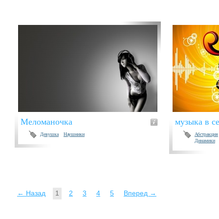
Меломаночка
музыка в с
Девушка
Наушники
Абстракция
Динамики
← Назад
1
2
3
4
5
Вперед →