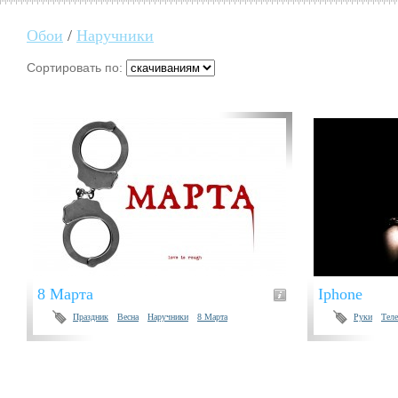
Обои
/
Наручники
Сортировать по:
8 Марта
Iphone
Праздник
Весна
Наручники
8 Марта
Руки
Тел