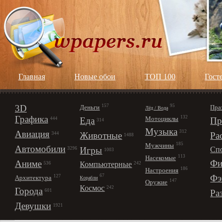
Главная
Новые обои
ТОП 100
Гост
3D
157
95
Деньги
Пра
Лёд / Вода
Графика
132
Мотоциклы
Еда
Пр
444
314
Музыка
312
Авиация
Животные
Ра
344
1488
185
Мужчины
Автомобили
Игры
Сп
3296
1003
113
Насекомые
Фи
Аниме
Компьютерные
242
536
186
Настроения
67
Фэ
127
Архитектура
Корабли
147
Оружие
Космос
242
Города
Ра
601
Девушки
1921