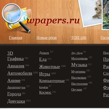
Главная
Новые обои
ТОП 100
Гост
3D
157
95
Деньги
Пра
Лёд / Вода
Графика
132
Мотоциклы
Еда
Пр
444
314
Музыка
312
Авиация
Животные
Ра
344
1488
185
Мужчины
Автомобили
Игры
Сп
3296
1003
113
Насекомые
Фи
Аниме
Компьютерные
242
536
186
Настроения
67
Фэ
127
Архитектура
Корабли
147
Оружие
Космос
242
Города
Ра
601
Девушки
1921