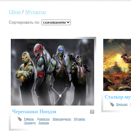
Обои
/
Мутанты
Сортировать по:
Сталкер-му
Вертолет
Черепашки Ниндзя
Рафаэль
Донателло
Микеланджело
Мутанты
Леонардо
Харизма