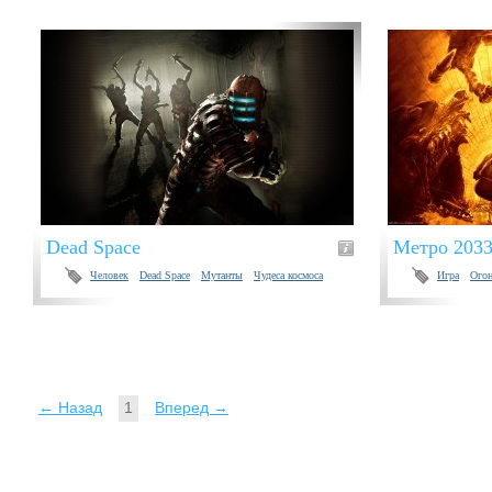
Dead Space
Метро 203
Человек
Dead Space
Мутанты
Чудеса космоса
Игра
Ого
← Назад
1
Вперед →