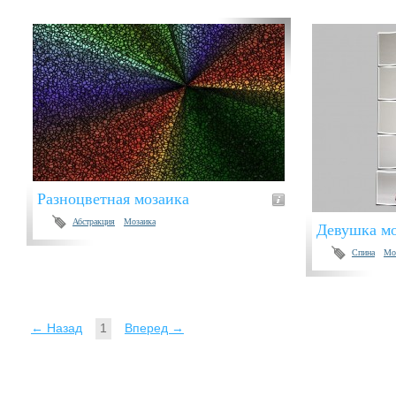
Разноцветная мозаика
Абстракция
Мозаика
Девушка мо
Спина
Мо
← Назад
1
Вперед →