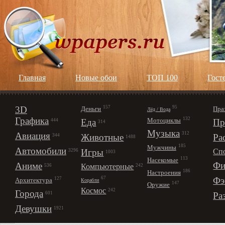
Главная
Новые обои
ТОП 100
Гост
3D
157
95
Деньги
Пра
Лёд / Вода
Графика
132
Мотоциклы
Еда
Пр
444
314
Музыка
312
Авиация
Животные
Ра
344
1488
185
Мужчины
Автомобили
Игры
Сп
3296
1003
113
Насекомые
Фи
Аниме
Компьютерные
242
536
186
Настроения
67
Фэ
127
Архитектура
Корабли
147
Оружие
Космос
242
Города
Ра
601
Девушки
1921