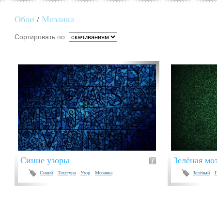
Обои
/
Мозаика
Сортировать по:
Синие узоры
Зелёная мо
Синий
Текстура
Узор
Мозаика
Зелёный
П