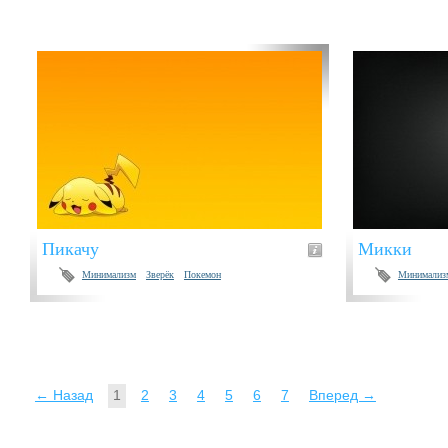
Пикачу
Микки
Минимализм
Зверёк
Покемон
Минимализ
← Назад
1
2
3
4
5
6
7
Вперед →