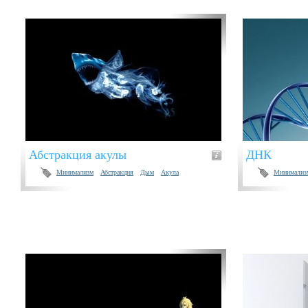
Абстракция акулы
ДНК
Минимализм
Абстракция
Дым
Акула
Минимализ