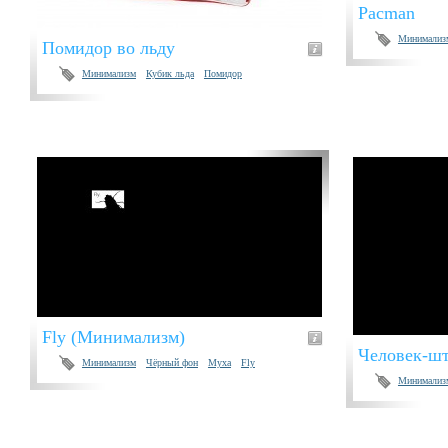
Pacman
Минимализ
Помидор во льду
Минимализм
Кубик льда
Помидор
Fly (Минимализм)
Человек-ш
Минимализм
Чёрный фон
Муха
Fly
Минимализ