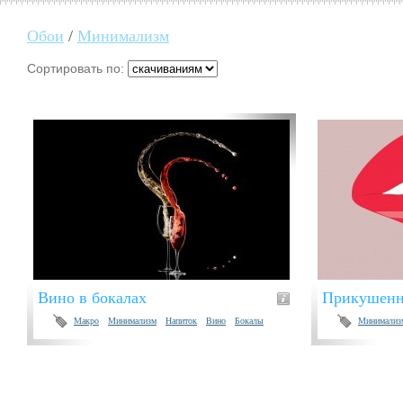
Обои
/
Минимализм
Сортировать по:
Вино в бокалах
Прикушенн
Макро
Минимализм
Напиток
Вино
Бокалы
Минимализ