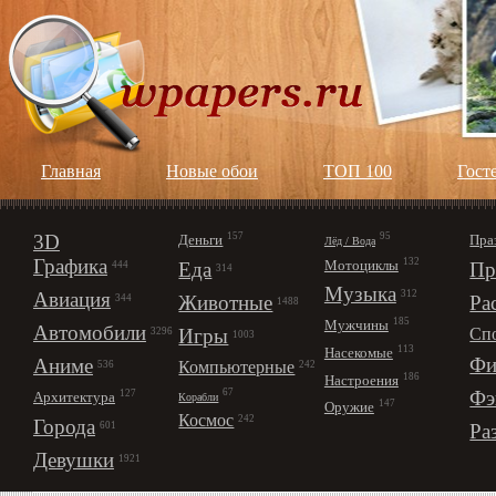
Главная
Новые обои
ТОП 100
Гост
3D
157
95
Деньги
Пра
Лёд / Вода
Графика
132
Мотоциклы
Еда
Пр
444
314
Музыка
312
Авиация
Животные
Ра
344
1488
185
Мужчины
Автомобили
Игры
Сп
3296
1003
113
Насекомые
Фи
Аниме
Компьютерные
242
536
186
Настроения
67
Фэ
127
Архитектура
Корабли
147
Оружие
Космос
242
Города
Ра
601
Девушки
1921