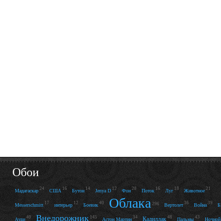
Обои
24
16
14
12
28
16
18
21
Мадагаскар
США
Бутон
Jenya D
Фон
Поток
Луг
Животное
Облака
17
12
40
36
39
296
Messerschmitt
интерьер
Боевик
Вертолет
Война
Внедорожник
40
145
34
48
43
Кадиллак
Ауди
Астон Мартин
Пальмы
Ночной