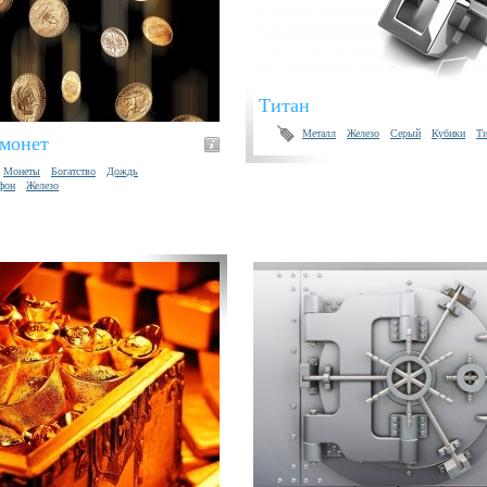
Титан
Металл
Железо
Серый
Кубики
Ти
 монет
Монеты
Богатство
Дождь
фон
Железо