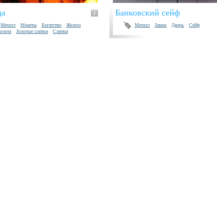
ща
Банковский сейф
Металл
Монеты
Богатство
Железо
Металл
Замок
Дверь
Сейф
олота
Золотые слитки
Слитки