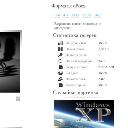
Форматы обоев
5:4
4:3
25:16
16:10
16:9
Разрешение вашего монитора не
определено!
Статистика галереи
Обоев на сайте:
16306
Объем обоев:
8,46 Gb
Новых сегодня:
0
Обоев в модерации:
1572
Загрузок обоев:
315831630
Сегодня:
16459
Пользователей:
3368
Комментариев:
16106
Случайная картинка