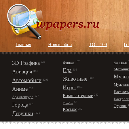
Главная
Новые обои
ТОП 100
Го
3D Графика
157
Деньги
Лёд / Вода
444
Мотоцик
Еда
314
Авиация
344
Музы
Животные
1488
Автомобили
3296
Мужчин
Игры
1003
Аниме
536
Насеком
Компьютерные
242
127
Архитектура
Настрое
67
Корабли
Города
601
Оружие
Космос
242
Девушки
1921