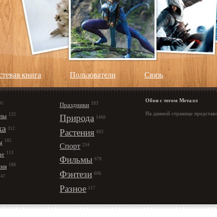
стевая книга
Пользователи
Cвязь
Обои с тегом Металл
95
183
Праздники
На данной странице представл
132
лы
Природа
1460
ка
312
Растения
692
185
ы
Спорт
234
113
ые
Фильмы
678
186
ния
Фэнтези
606
147
Разное
517