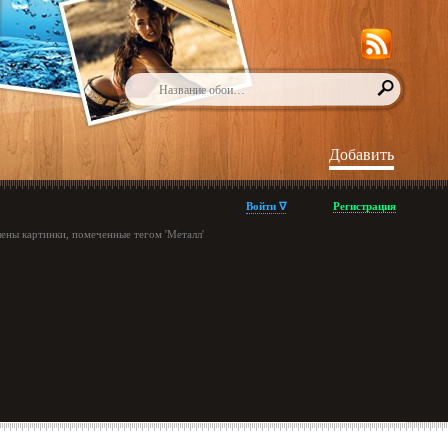
Добавить
Войти ∇
Регистрация
ены картинки, помеченные тегом 'Металл'