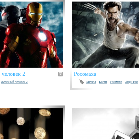
 человек 2
Росомаха
Железный человек 2
Металл
Когти
Росомаха
Люди Икс