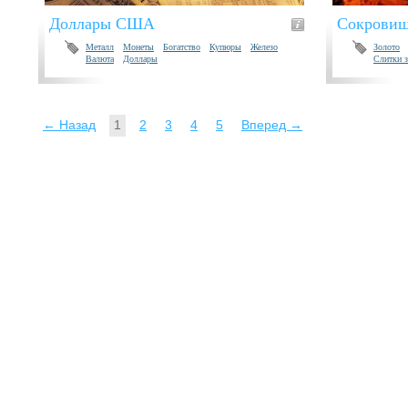
Доллары США
Сокрови
Металл
Монеты
Богатство
Купюры
Железо
Золото
Валюта
Доллары
Слитки з
← Назад
1
2
3
4
5
Вперед →