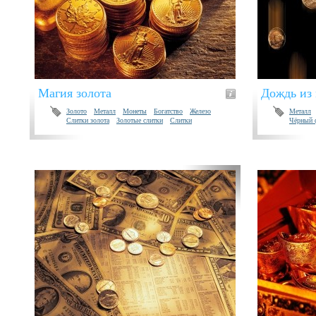
Магия золота
Дождь из
Золото
Металл
Монеты
Богатство
Железо
Металл
Слитки золота
Золотые слитки
Слитки
Чёрный 