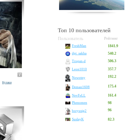
Топ 10 пользователей
Пользователь
Рейтинг
1841.9
FreshMan
540.2
dpt_sakha
506.3
Trugan-d
357.7
Leon1010
192.2
Nowotny
Кулаки
175.4
Deman1608
161.4
NevFeLL
Phenomen
98
96
boryusig2
SuslayK
82.3