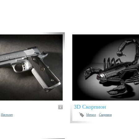
3D Скорпион
Пистолет
Металл
Скорпион