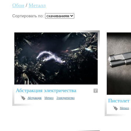
Обои
/
Металл
Сортировать по:
Абстракция электричества
Абстракция
Металл
Электричество
Пистолет
Металл