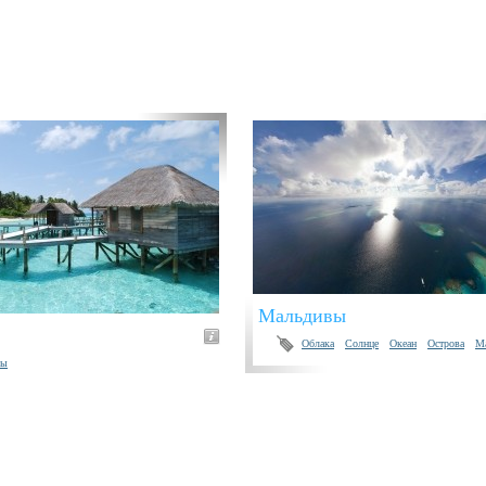
Мальдивы
Облака
Солнце
Океан
Острова
М
вы