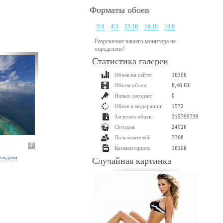
Форматы обоев
5:4
4:3
25:16
16:10
16:9
Разрешение вашего монитора не
определено!
Статистика галереи
Обоев на сайте:
16306
Объем обоев:
8,46 Gb
Новых сегодня:
0
Обоев в модерации:
1572
Загрузок обоев:
315799739
Сегодня:
24926
Пользователей:
3368
Комментариев:
16106
альдивы
Случайная картинка