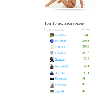
Топ 10 пользователей
Пользователь
Рейтинг
1841.9
FreshMan
540.2
dpt_sakha
506.3
Trugan-d
357.7
Leon1010
192.2
Nowotny
175.4
Deman1608
161.4
NevFeLL
Phenomen
98
96
boryusig2
SuslayK
82.3