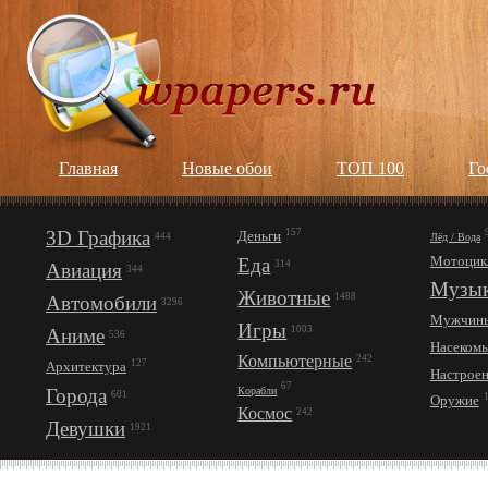
Главная
Новые обои
ТОП 100
Го
3D Графика
157
Деньги
Лёд / Вода
444
Мотоцик
Еда
314
Авиация
344
Музы
Животные
1488
Автомобили
3296
Мужчин
Игры
1003
Аниме
536
Насеком
Компьютерные
242
127
Архитектура
Настрое
67
Корабли
Города
601
Оружие
Космос
242
Девушки
1921