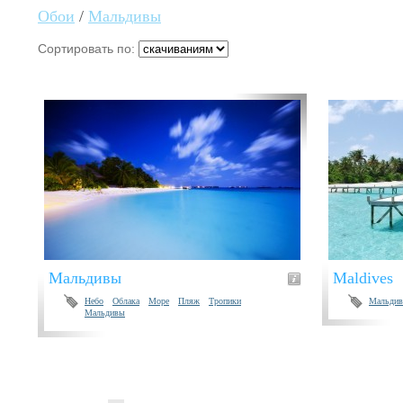
Обои
/
Мальдивы
Сортировать по:
Мальдивы
Maldives
Небо
Облака
Море
Пляж
Тропики
Мальди
Мальдивы