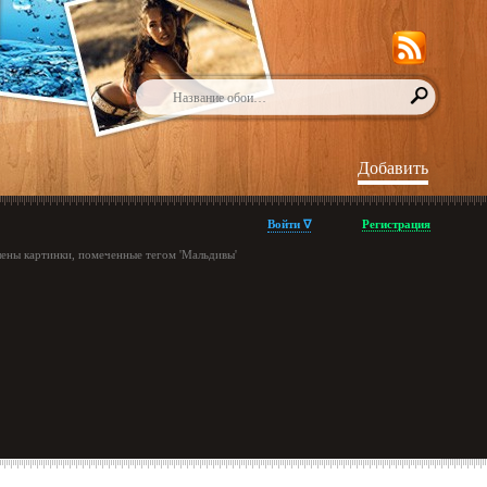
Добавить
Войти ∇
Регистрация
лены картинки, помеченные тегом 'Мальдивы'