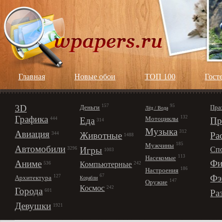
Главная
Новые обои
ТОП 100
Гост
3D
157
95
Деньги
Пра
Лёд / Вода
Графика
132
Мотоциклы
Еда
Пр
444
314
Музыка
312
Авиация
Животные
Ра
344
1488
185
Мужчины
Автомобили
Игры
Сп
3296
1003
113
Насекомые
Фи
Аниме
Компьютерные
242
536
186
Настроения
67
Фэ
127
Архитектура
Корабли
147
Оружие
Космос
242
Города
Ра
601
Девушки
1921