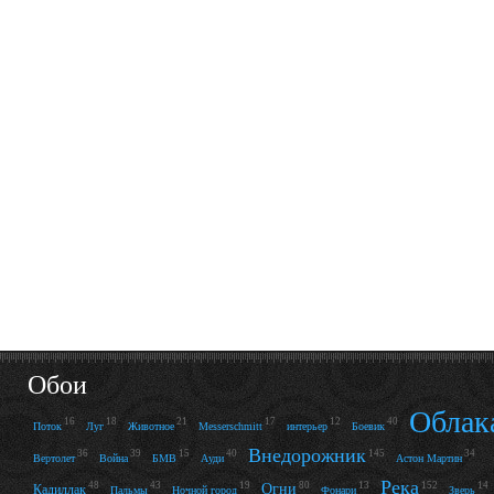
Обои
Облак
16
18
21
17
12
40
Поток
Луг
Животное
Messerschmitt
интерьер
Боевик
Внедорожник
36
39
15
40
145
34
Вертолет
Война
БМВ
Ауди
Астон Мартин
Река
48
43
19
80
13
152
14
Огни
Кадиллак
Пальмы
Ночной город
Фонари
Зверь