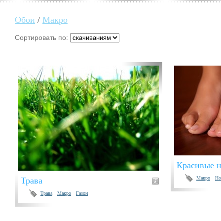
Обои
/
Макро
Сортировать по:
Красивые 
Макро
Но
Трава
Трава
Макро
Газон