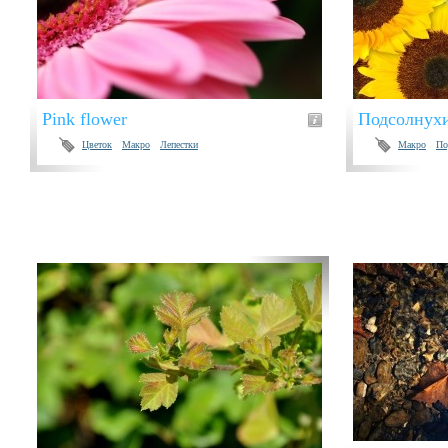
Pink flower
Подсолнух
Цветок
Макро
Лепестки
Макро
По