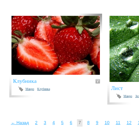
Клубника
Лист
Макро
Клубника
Макро
Зе
← Назад
2
3
4
5
6
7
8
9
10
11
12