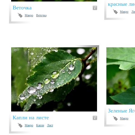
красные ли
Веточка
Макро
Ли
Макро
Веточка
Зеленые Яг
Капли на листе
Макро
Макро
Капли
Лист