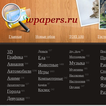
Главная
Новые обои
ТОП 100
Гост
3D
157
95
Деньги
Пра
Лёд / Вода
Графика
132
Мотоциклы
Еда
Пр
444
314
Музыка
312
Авиация
Животные
Ра
344
1488
185
Мужчины
Автомобили
Игры
Сп
3296
1003
113
Насекомые
Фи
Аниме
Компьютерные
242
536
186
Настроения
67
Фэ
127
Архитектура
Корабли
147
Оружие
Космос
242
Города
Ра
601
Девушки
1921