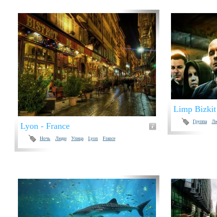
Limp Bizkit
Группа
Л
Lyon - France
Ночь
Люди
Улица
Lyon
France