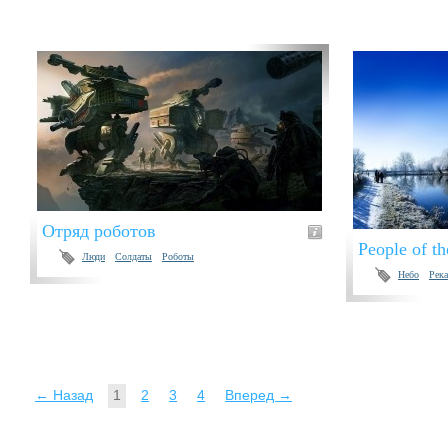
Отряд роботов
People of th
Люди
Солдаты
Роботы
Небо
Река
← Назад
1
2
3
4
Вперед →