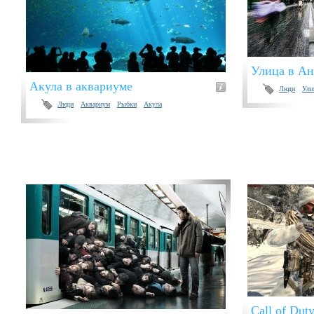
Улица в Ан
Акула в аквариуме
Люди
Ули
Люди
Аквариум
Рыбки
Акула
Call of Dut