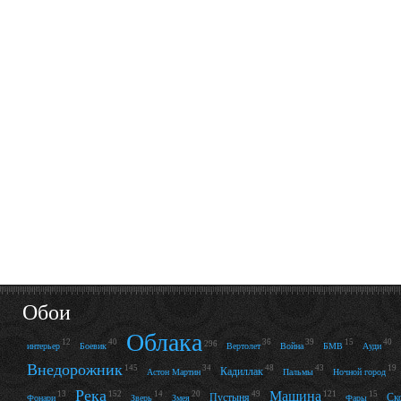
Обои
Облака
12
40
36
39
15
40
296
интерьер
Боевик
Вертолет
Война
БМВ
Ауди
Внедорожник
145
34
48
43
19
Кадиллак
Астон Мартин
Пальмы
Ночной город
Река
Машина
13
152
14
20
49
121
15
Пустыня
Ск
Фонари
Зверь
Змея
Фары