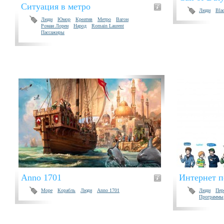
Ситуация в метро
Люди
Bla
Люди
Юмор
Креатив
Метро
Вагон
Роман Лорен
Народ
Romain Laurent
Пассажиры
Anno 1701
Интернет п
Море
Корабль
Люди
Anno 1701
Люди
Пер
Программы