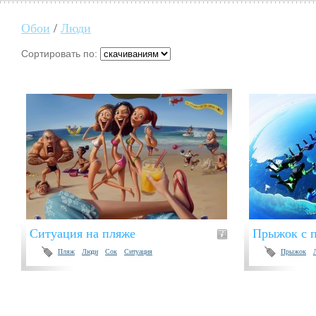
Обои
/
Люди
Сортировать по:
Ситуация на пляже
Прыжок с 
Пляж
Люди
Сок
Ситуация
Прыжок