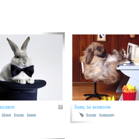
 шляпе
Заяц за компом
Шляпа
Кролик
Бантик
Кролик
Компьютер