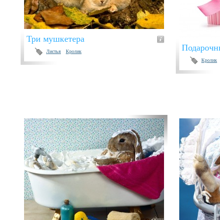
Три мушкетера
Подарочн
Листья
Кролик
Кролик