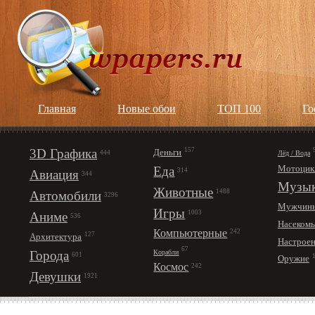
Главная
Новые обои
ТОП 100
Го
3D Графика
157
Деньги
Лёд / Вода
444
Мотоцик
Еда
314
Авиация
344
Музы
Животные
1488
Автомобили
3296
Мужчин
Игры
1003
Аниме
536
Насеком
Компьютерные
242
127
Архитектура
Настрое
67
Корабли
Города
601
Оружие
Космос
242
Девушки
1921