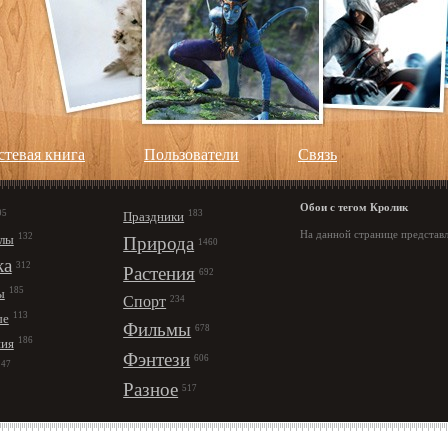
стевая книга
Пользователи
Cвязь
Обои с тегом Кролик
95
183
Праздники
На данной странице представл
132
лы
Природа
1460
ка
312
Растения
692
185
ы
Спорт
234
113
ые
Фильмы
678
186
ния
Фэнтези
606
147
Разное
517