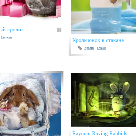
ый кролик
Подарок
Крольчонок в стакане
Кролик
Стакан
Rayman Raving Rabbids