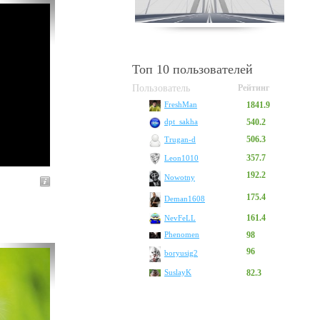
Топ 10 пользователей
Пользователь
Рейтинг
1841.9
FreshMan
540.2
dpt_sakha
506.3
Trugan-d
357.7
Leon1010
192.2
Nowotny
175.4
Deman1608
161.4
NevFeLL
Phenomen
98
96
boryusig2
SuslayK
82.3