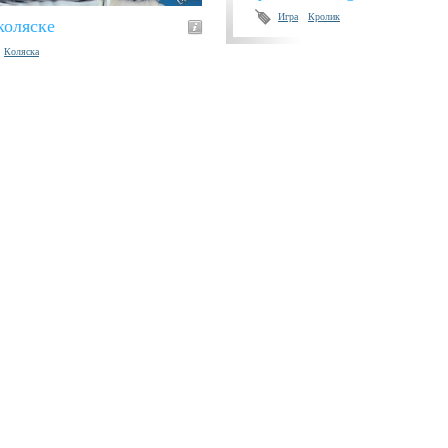
Игра
Кролик
коляске
Коляска