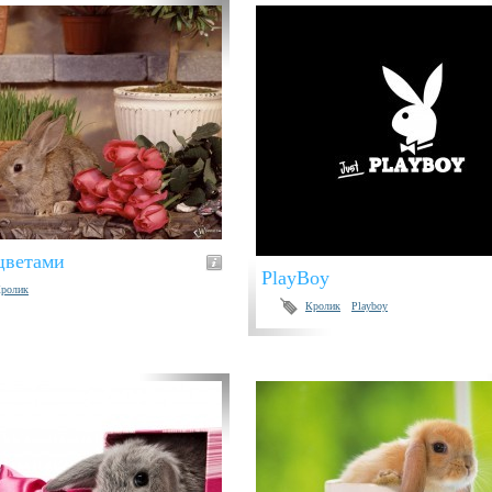
цветами
PlayBoy
ролик
Кролик
Playboy