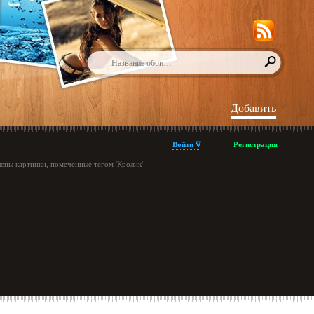
Добавить
Войти ∇
Регистрация
ены картинки, помеченные тегом 'Кролик'