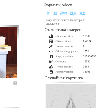
Форматы обоев
5:4
4:3
25:16
16:10
16:9
Разрешение вашего монитора не
определено!
Статистика галереи
Обоев на сайте:
16306
Объем обоев:
8,46 Gb
Новых сегодня:
0
Обоев в модерации:
1572
Загрузок обоев:
315828753
Сегодня:
13582
Пользователей:
3368
Комментариев:
16106
Случайная картинка