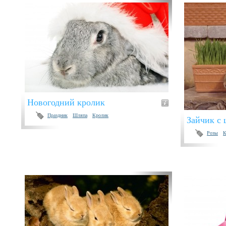
Новогодний кролик
Праздник
Шляпа
Кролик
Зайчик с 
Розы
К