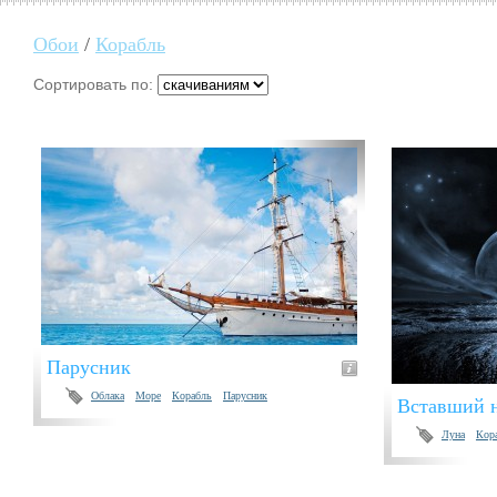
Обои
/
Корабль
Сортировать по:
Парусник
Облака
Море
Корабль
Парусник
Вставший н
Луна
Кор