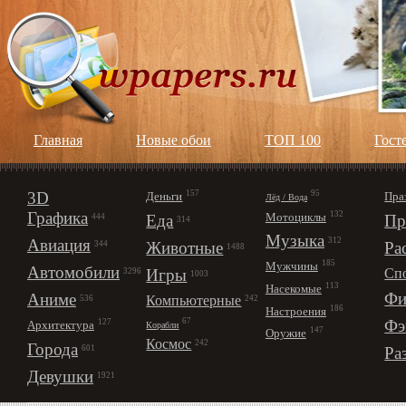
Главная
Новые обои
ТОП 100
Гост
3D
157
95
Деньги
Пра
Лёд / Вода
Графика
132
Мотоциклы
Еда
Пр
444
314
Музыка
312
Авиация
Животные
Ра
344
1488
185
Мужчины
Автомобили
Игры
Сп
3296
1003
113
Насекомые
Фи
Аниме
Компьютерные
242
536
186
Настроения
67
Фэ
127
Архитектура
Корабли
147
Оружие
Космос
242
Города
Ра
601
Девушки
1921