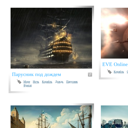
EVE Online
Корабль
Парусник под дождем
Море
Ночь
Корабль
Дождь
Парусник
Фрегат