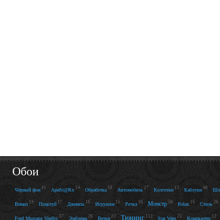
Обои
41
14
18
27
13
48
Чёрный фон
АриSt@Rх
Обработка
Автомобиль
Колготки
Каблуки
Шл
14
17
16
15
16
58
16
26
Монстр
Винил
Поцелуй
Джинсы
Игрушки
Речка
Relax
Стиль
37
26
23
112
21
12
Тюнинг
Ford Mustang Shelby
Эмблема
Ветки
Star Wars
Компьютер