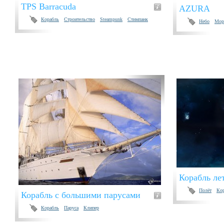
TPS Barracuda
AZURA
Корабль
Строительство
Steampunk
Стимпанк
Небо
Мор
Корабль ле
Полёт
Ко
Корабль с большими парусами
Корабль
Паруса
Клипер