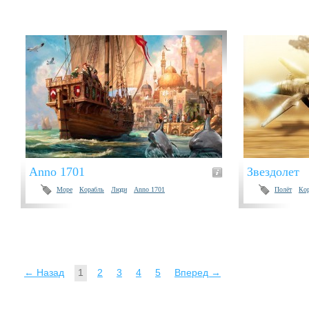
Anno 1701
Звездолет
Море
Корабль
Люди
Anno 1701
Полёт
Ко
← Назад
1
2
3
4
5
Вперед →