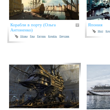
Корабли в порту (Ольга
Япония
Антоненко)
Мост
Кор
Облака
Река
Рисунок
Корабль
Парусник