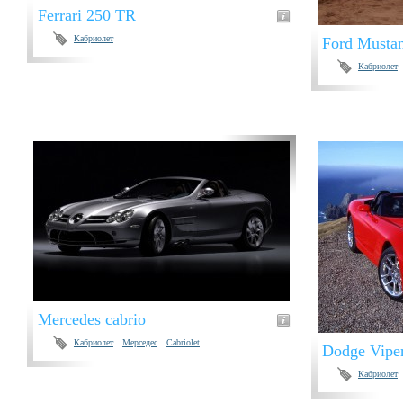
Ferrari 250 TR
Кабриолет
Ford Musta
Кабриолет
Mercedes cabrio
Кабриолет
Мерседес
Cabriolet
Dodge Viper
Кабриолет