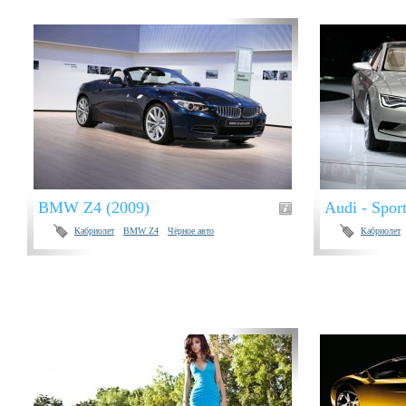
BMW Z4 (2009)
Audi - Spor
Кабриолет
BMW Z4
Чёрное авто
Кабриолет