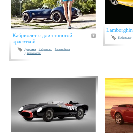
Lamborghini
Кабриолет с длинноногой
Кабриолет
красоткой
Девушка
Кабриолет
Автомобиль
Длинноногая