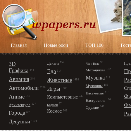
Главная
Новые обои
ТОП 100
Гост
3D
157
95
Деньги
Пра
Лёд / Вода
Графика
132
Мотоциклы
Еда
Пр
444
314
Музыка
312
Авиация
Животные
Ра
344
1488
185
Мужчины
Автомобили
Игры
Сп
3296
1003
113
Насекомые
Фи
Аниме
Компьютерные
242
536
186
Настроения
67
Фэ
127
Архитектура
Корабли
147
Оружие
Космос
242
Города
Ра
601
Девушки
1921