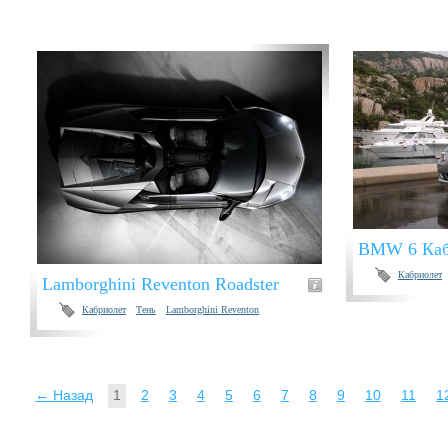
BMW 6 Каб
Кабриолет
Lamborghini Reventon Roadster
Кабриолет
Тень
Lamborghini Reventon
← Назад
1
2
3
4
5
6
7
8
9
10
11
1