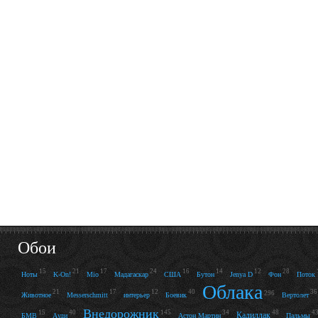
Обои
15
21
17
24
16
14
12
28
Ноты
K-On!
Mio
Мадагаскар
США
Бутон
Jenya D
Фон
Поток
Облака
21
17
12
40
36
296
Животное
Messerschmitt
интерьер
Боевик
Вертолет
Внедорожник
15
40
145
34
48
4
Кадиллак
БМВ
Ауди
Астон Мартин
Пальмы