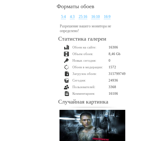
Форматы обоев
5:4
4:3
25:16
16:10
16:9
Разрешение вашего монитора не
определено!
Статистика галереи
Обоев на сайте:
16306
Объем обоев:
8,46 Gb
Новых сегодня:
0
Обоев в модерации:
1572
Загрузок обоев:
315799749
Сегодня:
24936
Пользователей:
3368
Комментариев:
16106
Случайная картинка