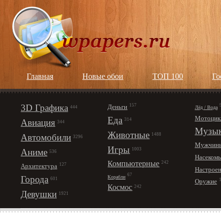
Главная
Новые обои
ТОП 100
Го
3D Графика
157
Деньги
Лёд / Вода
444
Мотоцик
Еда
314
Авиация
344
Музы
Животные
1488
Автомобили
3296
Мужчин
Игры
1003
Аниме
536
Насеком
Компьютерные
242
127
Архитектура
Настрое
67
Корабли
Города
601
Оружие
Космос
242
Девушки
1921