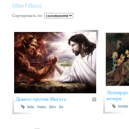
Обои
/
Иисус
Сортировать по:
Леонардо
вечеря
Дьявол против Иисуса
Картина
Битва
Дьявол
Иисус
Бог