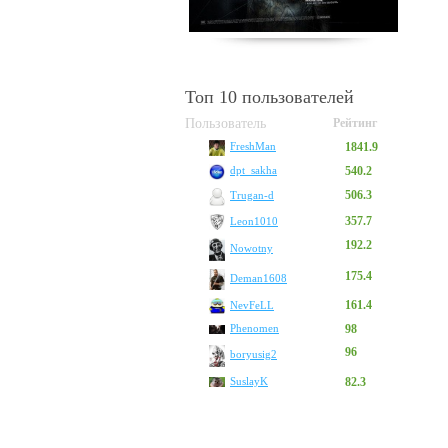
Топ 10 пользователей
Пользователь
Рейтинг
1841.9
FreshMan
540.2
dpt_sakha
506.3
Trugan-d
357.7
Leon1010
192.2
Nowotny
175.4
Deman1608
161.4
NevFeLL
Phenomen
98
96
boryusig2
SuslayK
82.3