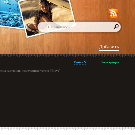
Добавить
Войти ∇
Регистрация
ены картинки, помеченные тегом 'Иисус'