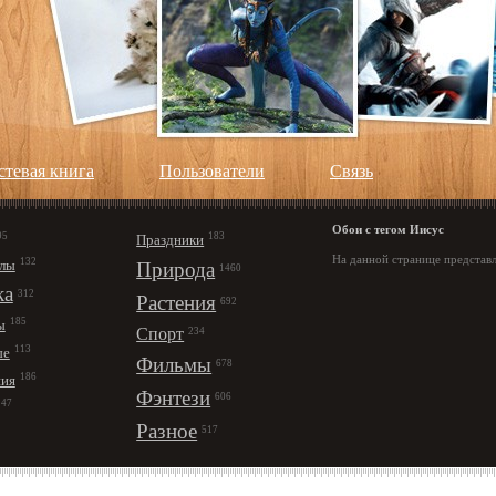
стевая книга
Пользователи
Cвязь
Обои с тегом Иисус
95
183
Праздники
На данной странице представл
132
лы
Природа
1460
ка
312
Растения
692
185
ы
Спорт
234
113
ые
Фильмы
678
186
ния
Фэнтези
606
147
Разное
517