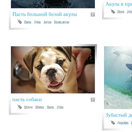
Акула в пр
Море
Зуб
Пасть большой белой акулы
Пасть
Зубы
Акула
Белая акула
пасть собаки
Морда
Щенок
Пасть
Зубы
Зубастый д
Дельфин