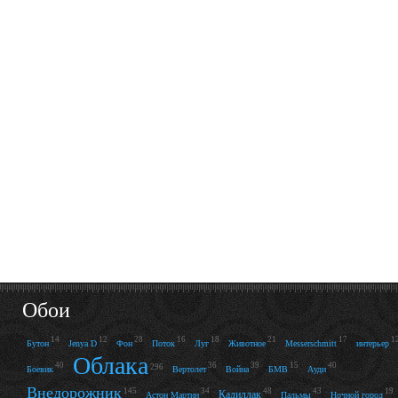
Обои
14
12
28
16
18
21
17
1
Бутон
Jenya D
Фон
Поток
Луг
Животное
Messerschmitt
интерьер
Облака
40
36
39
15
40
296
Боевик
Вертолет
Война
БМВ
Ауди
Внедорожник
145
34
48
43
19
Кадиллак
Астон Мартин
Пальмы
Ночной город