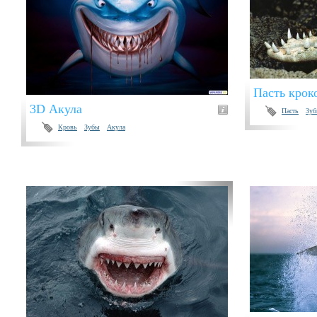
Пасть крок
3D Акула
Пасть
Зу
Кровь
Зубы
Акула