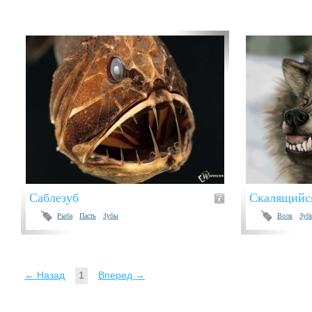
Саблезуб
Скалящийс
Рыба
Пасть
Зубы
Волк
Зуб
← Назад
1
Вперед →