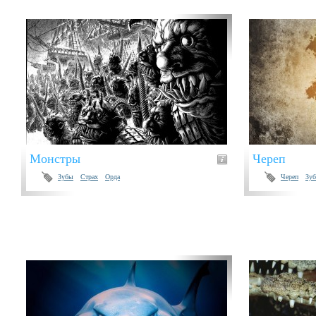
Монстры
Череп
Зубы
Страх
Орда
Череп
Зу