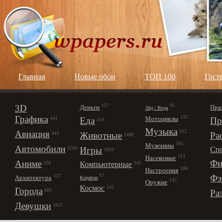
Главная
Новые обои
ТОП 100
Гост
3D
157
95
Деньги
Пра
Лёд / Вода
Графика
132
Мотоциклы
Еда
Пр
444
314
Музыка
312
Авиация
Животные
Ра
344
1488
185
Мужчины
Автомобили
Игры
Сп
3296
1003
113
Насекомые
Фи
Аниме
Компьютерные
242
536
186
Настроения
67
Фэ
127
Архитектура
Корабли
147
Оружие
Космос
242
Города
Ра
601
Девушки
1921