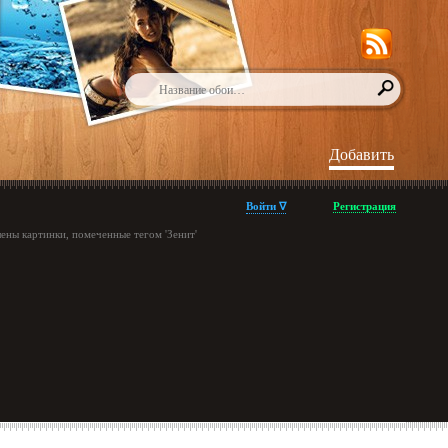
Добавить
Войти ∇
Регистрация
ены картинки, помеченные тегом 'Зенит'