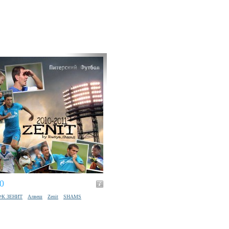
0
ФК ЗЕНИТ
Алвеш
Zenit
SHAMS