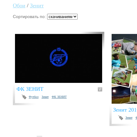
Обои
/
Зенит
Сортировать по:
ФК ЗЕНИТ
Футбол
Зенит
ФК ЗЕНИТ
Зенит 201
Зенит