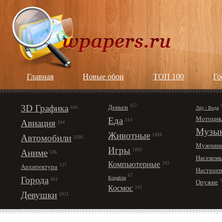
Главная
Новые обои
ТОП 100
Го
3D Графика
157
Деньги
Лёд / Вода
444
Мотоцик
Еда
314
Авиация
344
Музы
Животные
1488
Автомобили
3296
Мужчин
Игры
1003
Аниме
536
Насеком
Компьютерные
242
127
Архитектура
Настрое
67
Корабли
Города
601
Оружие
Космос
242
Девушки
1921