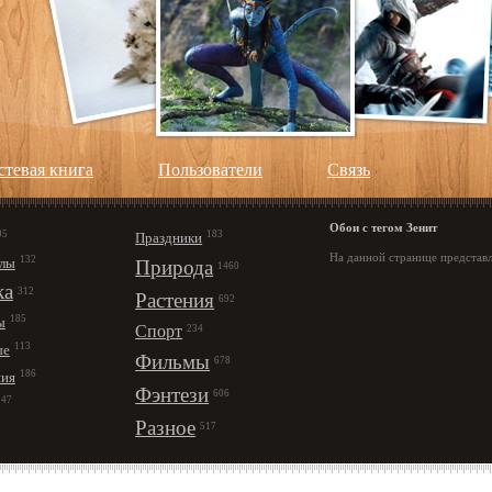
стевая книга
Пользователи
Cвязь
Обои с тегом Зенит
95
183
Праздники
На данной странице представл
132
лы
Природа
1460
ка
312
Растения
692
185
ы
Спорт
234
113
ые
Фильмы
678
186
ния
Фэнтези
606
147
Разное
517