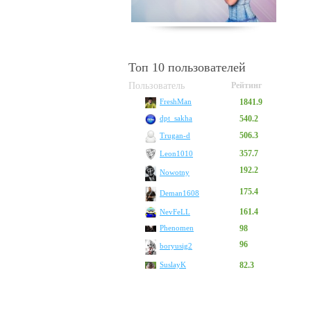
Топ 10 пользователей
Пользователь
Рейтинг
1841.9
FreshMan
540.2
dpt_sakha
506.3
Trugan-d
357.7
Leon1010
192.2
Nowotny
175.4
Deman1608
161.4
NevFeLL
Phenomen
98
96
boryusig2
SuslayK
82.3