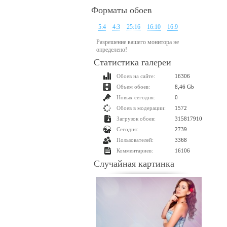
Форматы обоев
5:4
4:3
25:16
16:10
16:9
Разрешение вашего монитора не
определено!
Статистика галереи
Обоев на сайте:
16306
Объем обоев:
8,46 Gb
Новых сегодня:
0
Обоев в модерации:
1572
Загрузок обоев:
315817910
Сегодня:
2739
Пользователей:
3368
Комментариев:
16106
Случайная картинка