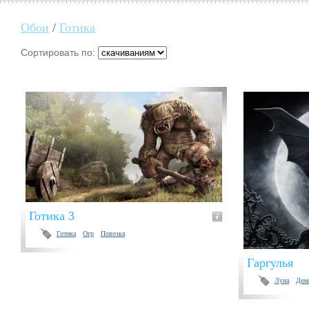
Обои
/
Готика
Сортировать по:
Готика 3
Готика
Огр
Повозка
Гаргулья
Луна
Дем