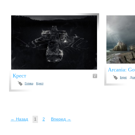
Arcania: Go
Крест
Берег
До
Готика
Крест
← Назад
1
2
Вперед →