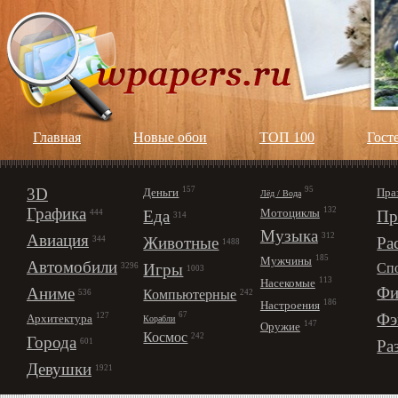
Главная
Новые обои
ТОП 100
Гост
3D
157
95
Деньги
Пра
Лёд / Вода
Графика
132
Мотоциклы
Еда
Пр
444
314
Музыка
312
Авиация
Животные
Ра
344
1488
185
Мужчины
Автомобили
Игры
Сп
3296
1003
113
Насекомые
Фи
Аниме
Компьютерные
242
536
186
Настроения
67
Фэ
127
Архитектура
Корабли
147
Оружие
Космос
242
Города
Ра
601
Девушки
1921