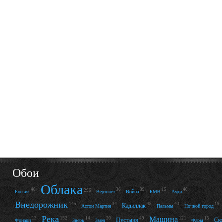
Обои
Облака
40
36
39
15
40
296
Боевик
Вертолет
Война
БМВ
Ауди
Внедорожник
145
34
48
43
19
Кадиллак
Астон Мартин
Пальмы
Ночной город
Река
Машина
13
152
14
20
49
121
15
Пустыня
Ск
Фонари
Зверь
Змея
Фары