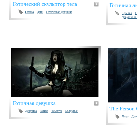
Готический скульптор тела
Готичная л
Готика
Цепи
Готическая девушка
Крылья
Г
Девушка и 
Готичная девушка
The Person 
Девушка
Готика
Темнота
Колдунья
Лицо
Ды