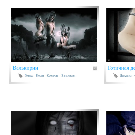
Валькирии
Готичная д
Готика
Кости
Крепость
Валькирии
Девушка