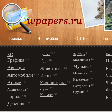
Главная
Новые обои
ТОП 100
Гост
3D
157
95
Деньги
Пра
Лёд / Вода
Графика
132
Мотоциклы
Еда
Пр
444
314
Музыка
312
Авиация
Животные
Ра
344
1488
185
Мужчины
Автомобили
Игры
Сп
3296
1003
113
Насекомые
Фи
Аниме
Компьютерные
242
536
186
Настроения
67
Фэ
127
Архитектура
Корабли
147
Оружие
Космос
242
Города
Ра
601
Девушки
1921