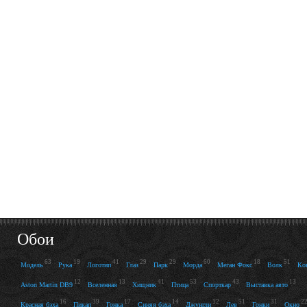
Обои
63
19
41
29
29
60
18
51
Модель
Рука
Логотип
Глаз
Парк
Морда
Меган Фокс
Волк
Ко
12
13
41
53
43
13
Aston Martin DB9
Вселенная
Хищник
Птица
Спорткар
Выставка авто
16
39
17
14
12
51
31
2
Красная бэха
Пикап
Гонка
Синяя бэха
Джунгли
Лев
Гонки
Окно