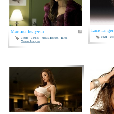
Lace Linger
Моника Белуччи
Грудь
Брю
Взгляд
Волосы
Monica Bellucci
Шуба
Моника Беллуччи