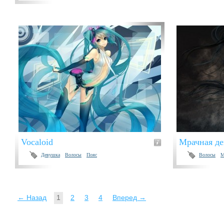
Vocaloid
Мрачная д
Девушка
Волосы
Пояс
Волосы
М
← Назад
1
2
3
4
Вперед →