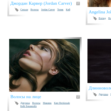
Джордан Карвер (Jordan Carver)
Сиськи
Волосы
Jordan Carver
Топик
Кий
Angelina Jol
Взгляд
Во
Длинновол
Девушка
Волосы на лице
Девушка
Волосы
Макияж
Kate Beckinsale
Кейт Бекинсейл