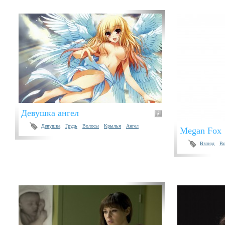
Девушка ангел
Девушка
Грудь
Волосы
Крылья
Ангел
Megan Fox
Взгляд
Во