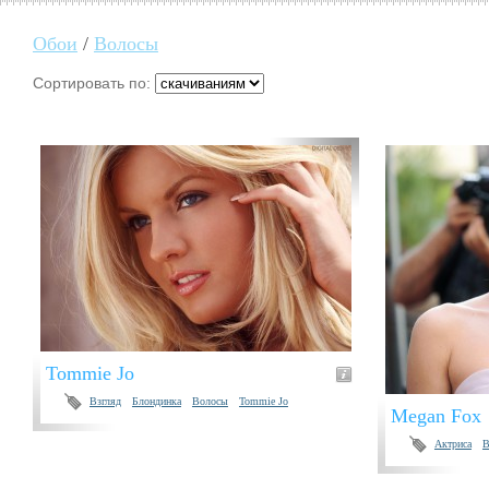
Обои
/
Волосы
Сортировать по:
Tommie Jo
Взгляд
Блондинка
Волосы
Tommie Jo
Megan Fox
Актриса
В