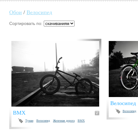
Обои
/
Велосипед
Сортировать по:
Велосипед
Велосипед
BMX
Туман
Велосипед
Железная дорога
BMX