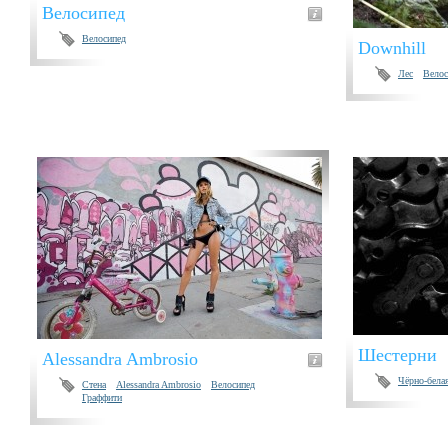
Велосипед
Велосипед
Downhill
Лес
Велос
Шестерни
Alessandra Ambrosio
Чёрно-бела
Стена
Alessandra Ambrosio
Велосипед
Граффити