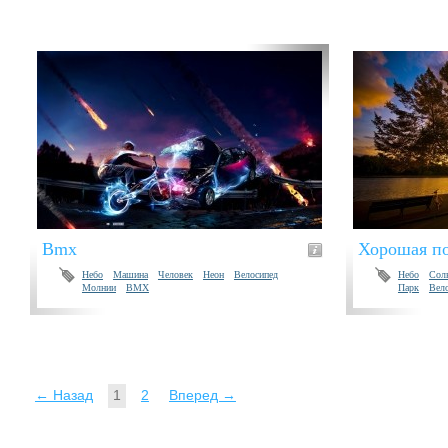
Bmx
Хорошая по
Небо
Машина
Человек
Неон
Велосипед
Небо
Сол
Молнии
BMX
Парк
Вел
← Назад
1
2
Вперед →