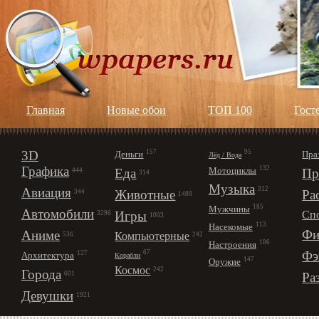
Главная
Новые обои
ТОП 100
Гост
3D
157
95
Деньги
Пра
Лёд / Вода
Графика
132
Мотоциклы
Еда
Пр
444
314
Музыка
312
Авиация
Животные
Ра
344
1488
185
Мужчины
Автомобили
Игры
Сп
3296
1003
113
Насекомые
Фи
Аниме
Компьютерные
242
536
186
Настроения
67
Фэ
127
Архитектура
Корабли
147
Оружие
Космос
242
Города
Ра
601
Девушки
1921