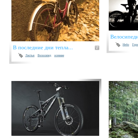
Велосипед
Небо
Гори
В последние дни тепла...
Листья
Велосипед
осенние