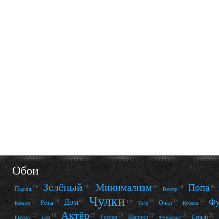
Обои
Зелёный
Минимализм
Попа
36
85
20
85
102
Парень
Вектор
Чулки
Фу
Дом
13
28
62
14
38
14
Розы
Очки
137
Каньон
Тело
Кубики
Актёр
12
16
33
33
18
28
97
Россия
Шарики
Серый
Playboy
Lost
Футболист