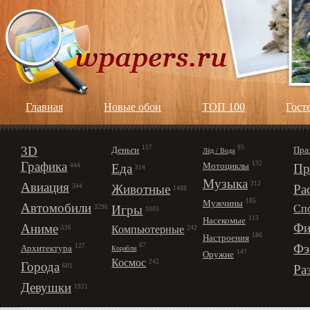
Главная
Новые обои
ТОП 100
Гост
3D
157
95
Деньги
Пра
Лёд / Вода
Графика
132
Мотоциклы
Еда
Пр
444
314
Музыка
312
Авиация
Животные
Ра
344
1488
185
Мужчины
Автомобили
Игры
Сп
3296
1003
113
Насекомые
Фи
Аниме
Компьютерные
242
536
186
Настроения
67
Фэ
127
Архитектура
Корабли
147
Оружие
Космос
242
Города
Ра
601
Девушки
1921