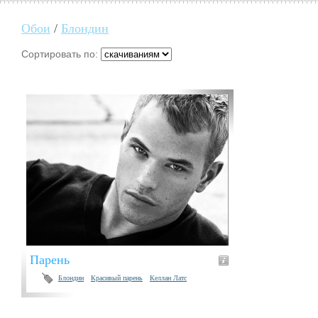
Обои
/
Блондин
Сортировать по:
Парень
Блондин
Красивый парень
Келлан Латс