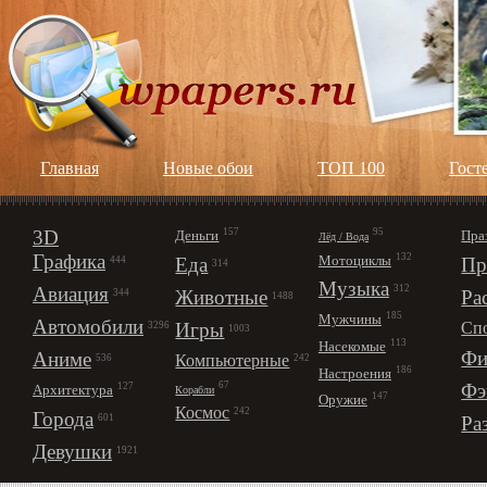
Главная
Новые обои
ТОП 100
Гост
3D
157
95
Деньги
Пра
Лёд / Вода
Графика
132
Мотоциклы
Еда
Пр
444
314
Музыка
312
Авиация
Животные
Ра
344
1488
185
Мужчины
Автомобили
Игры
Сп
3296
1003
113
Насекомые
Фи
Аниме
Компьютерные
242
536
186
Настроения
67
Фэ
127
Архитектура
Корабли
147
Оружие
Космос
242
Города
Ра
601
Девушки
1921