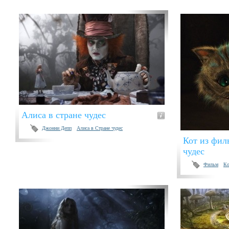
Алиса в стране чудес
Джонни Депп
Алиса в Стране чудес
Кот из фил
чудес
Фильм
Ко