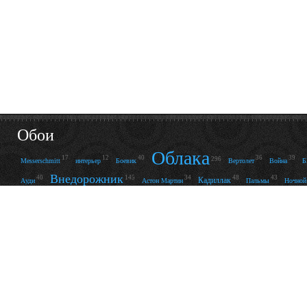
Обои
Облака
17
12
40
36
39
296
Messerschmitt
интерьер
Боевик
Вертолет
Война
Внедорожник
40
145
34
48
43
Кадиллак
Ауди
Астон Мартин
Пальмы
Ночной
Река
Машина
80
13
152
14
20
49
121
Огни
Пустыня
Фонари
Зверь
Змея
Ф
Кабриолет
Грудь
74
24
90
193
237
Платье
Скорость
Купа
Ретро
Пляж
53
122
92
56
27
25
Нижнее бельё
Отражение
Улыбка
Комната
Леопард
Свет
76
138
28
66
14
53
Абстракция
Волны
Металл
Неон
Корвет