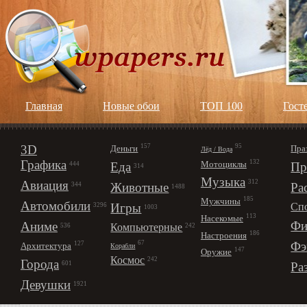
Главная
Новые обои
ТОП 100
Гост
3D
157
95
Деньги
Пра
Лёд / Вода
Графика
132
Мотоциклы
Еда
Пр
444
314
Музыка
312
Авиация
Животные
Ра
344
1488
185
Мужчины
Автомобили
Игры
Сп
3296
1003
113
Насекомые
Фи
Аниме
Компьютерные
242
536
186
Настроения
67
Фэ
127
Архитектура
Корабли
147
Оружие
Космос
242
Города
Ра
601
Девушки
1921