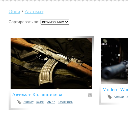
Обои
/
Автомат
Сортировать по:
Modern War
Автомат Калашникова
Автомат
Автомат
Калаш
АК-47
Калашников