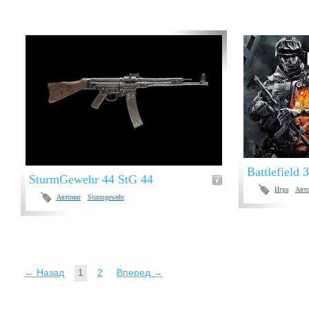
Battlefield 3
SturmGewehr 44 StG 44
Игра
Авто
Автомат
Sturmgewehr
← Назад
1
2
Вперед →