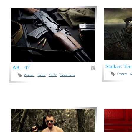
Stalker: Те
АК - 47
Сталкер
S
Автомат
Калаш
АК-47
Калашников