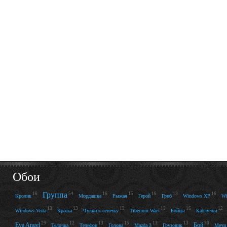
Обои
Группа
16
54
16
15
16
13
16
Кролик
Мордашка
Рыжая
Герой
Гриб
Windows XP
Wi
13
13
12
12
16
12
Windows Vista
Краска
Чулки в сеточку
Tiberium Wars
Бойцы
Каблучки
29
12
13
15
13
13
30
Eva Angel
Бой
Телочка
Телефон
Голова
Mazda 3
Грузовик
Мечи