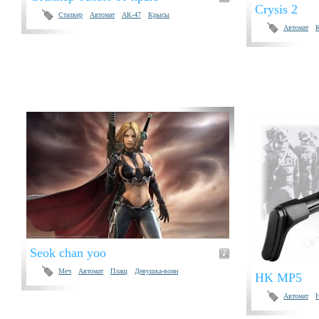
Crysis 2
Сталкер
Автомат
АК-47
Крысы
Автомат
Seok chan yoo
Меч
Автомат
Плащ
Девушка-воин
HK MP5
Автомат