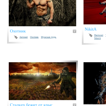
NikitA
Охотник
Пистолет
Автомат
Охотник
Мужская грудь
NikitA
Сталкер бежит от крыс